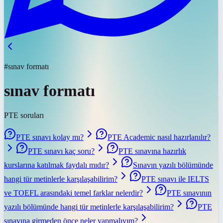
#sınav formatı
sınav formatı
PTE soruları
PTE sınavı kolay mı?
PTE Academic nasıl hazırlanılır?
PTE sınavı kaç soru?
PTE sınavına hazırlık
kurslarına katılmak faydalı mıdır?
Sınavın yazılı bölümünde
hangi tür metinlerle karşılaşabilirim?
PTE sınavı ile IELTS
ve TOEFL arasındaki temel farklar nelerdir?
PTE sınavının
yazılı bölümünde hangi tür metinlerle karşılaşabilirim?
PTE
sınavına girmeden önce neler yapmalıyım?