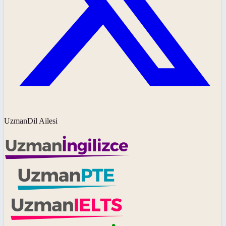
UzmanDil Ailesi