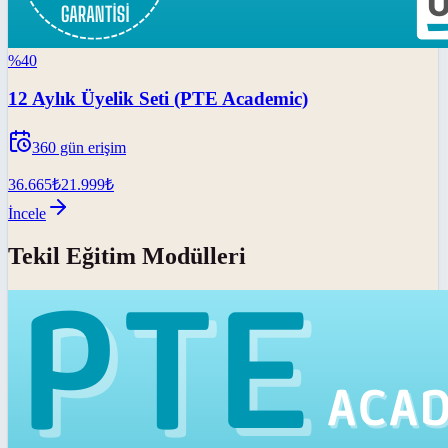
%
40
12 Aylık Üyelik Seti (PTE Academic)
360
gün erişim
36.665
₺
21.999
₺
İncele
Tekil Eğitim Modülleri