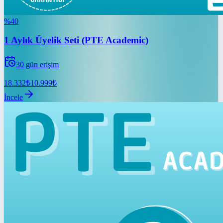
%
40
1 Aylık Üyelik Seti (PTE Academic)
30
gün erişim
18.332
₺
10.999
₺
İncele