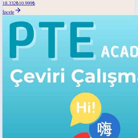
18.332
₺
10.999
₺
İncele