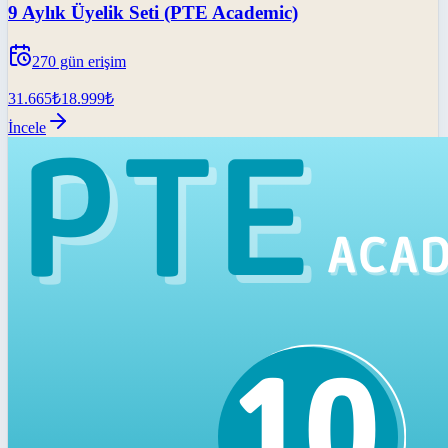
9 Aylık Üyelik Seti (PTE Academic)
270
gün erişim
31.665
₺
18.999
₺
İncele