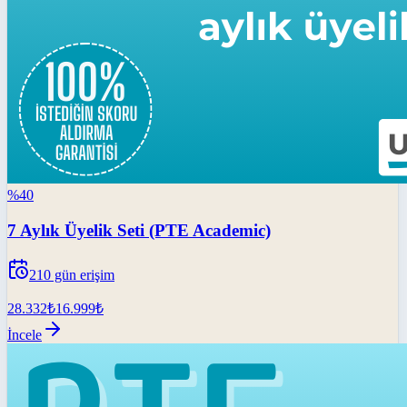
%
40
7 Aylık Üyelik Seti (PTE Academic)
210
gün erişim
28.332
₺
16.999
₺
İncele