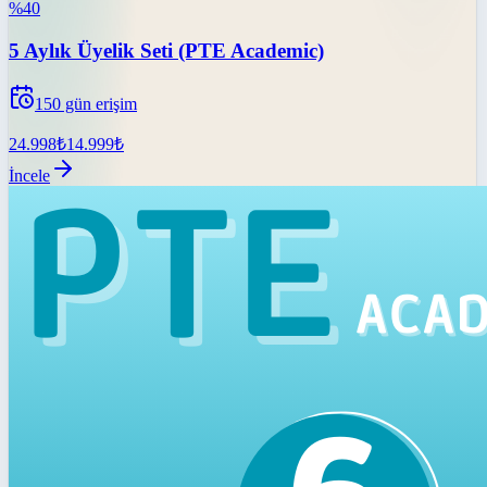
%
40
5 Aylık Üyelik Seti (PTE Academic)
150
gün erişim
24.998
₺
14.999
₺
İncele