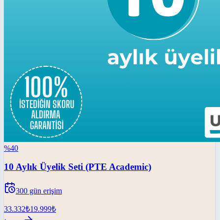
%
40
10 Aylık Üyelik Seti (PTE Academic)
300
gün erişim
33.332
₺
19.999
₺