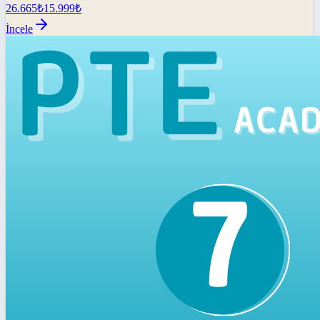
26.665
₺
15.999
₺
İncele