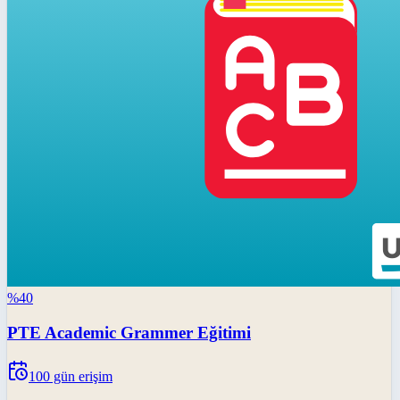
%
40
PTE Academic Grammer Eğitimi
100
gün erişim