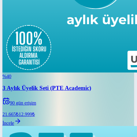
%
40
3 Aylık Üyelik Seti (PTE Academic)
90
gün erişim
21.665
₺
12.999
₺
İncele