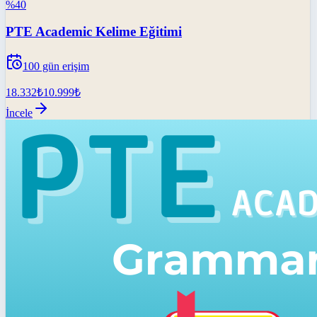
%
40
PTE Academic Kelime Eğitimi
100
gün erişim
18.332
₺
10.999
₺
İncele