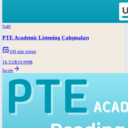
%
40
PTE Academic Listening Çalışmaları
100
gün erişim
18.332
₺
10.999
₺
İncele