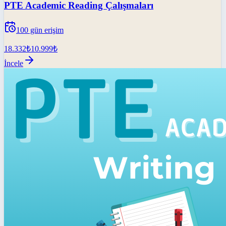
PTE Academic Reading Çalışmaları
100
gün erişim
18.332
₺
10.999
₺
İncele