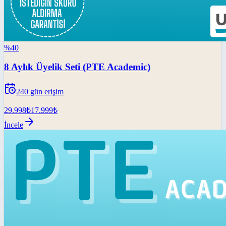
%
40
8 Aylık Üyelik Seti (PTE Academic)
240
gün erişim
29.998
₺
17.999
₺
İncele