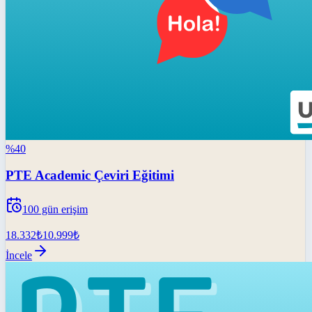
%
40
PTE Academic Çeviri Eğitimi
100
gün erişim
18.332
₺
10.999
₺
İncele