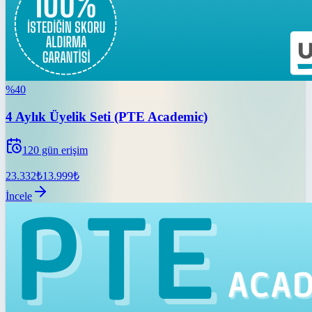
%
40
4 Aylık Üyelik Seti (PTE Academic)
120
gün erişim
23.332
₺
13.999
₺
İncele