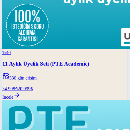
%
40
11 Aylık Üyelik Seti (PTE Academic)
330
gün erişim
34.998
₺
20.999
₺
İncele