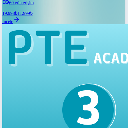
60
gün erişim
19.998
₺
11.999
₺
İncele