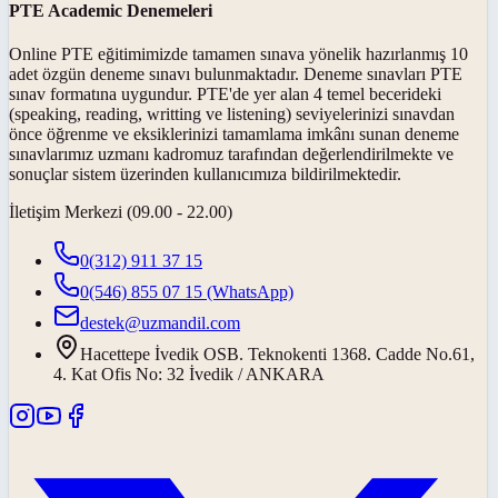
PTE Academic Denemeleri
Online PTE eğitimimizde tamamen sınava yönelik hazırlanmış 10
adet özgün deneme sınavı bulunmaktadır. Deneme sınavları PTE
sınav formatına uygundur. PTE'de yer alan 4 temel becerideki
(speaking, reading, writting ve listening) seviyelerinizi sınavdan
önce öğrenme ve eksiklerinizi tamamlama imkânı sunan deneme
sınavlarımız uzmanı kadromuz tarafından değerlendirilmekte ve
sonuçlar sistem üzerinden kullanıcımıza bildirilmektedir.
İletişim Merkezi (09.00 - 22.00)
0(312) 911 37 15
0(546) 855 07 15
(WhatsApp)
destek@uzmandil.com
Hacettepe İvedik OSB. Teknokenti 1368. Cadde No.61,
4. Kat Ofis No: 32 İvedik / ANKARA