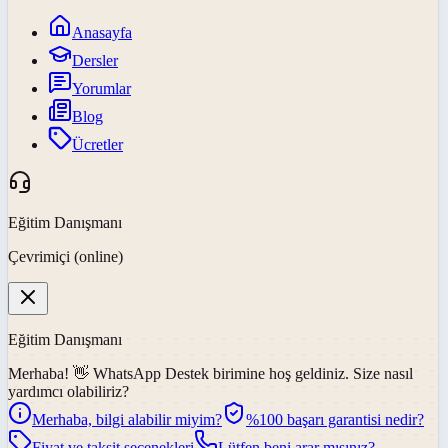
Anasayfa
Dersler
Yorumlar
Blog
Ücretler
Eğitim Danışmanı
Çevrimiçi (online)
Eğitim Danışmanı
Merhaba! 👋
WhatsApp Destek
birimine hoş geldiniz. Size nasıl
yardımcı olabiliriz?
Merhaba, bilgi alabilir miyim?
%100 başarı garantisi nedir?
Fiyat ve taksit seçenekleri
Lütfen beni arar mısınız?