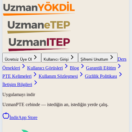
Ders
Ücretsiz Üye Ol
Kullanıcı Girişi
Şifremi Unuttum
Örnekleri
Kullanıcı Görüşleri
Blog
Garantili Eğitim
PTE Kelimeleri
Kullanım Sözleşmesi
Gizlilik Politikası
İletişim Bilgileri
Uygulamayı indir
UzmanPTE
cebinde — istediğin an, istediğin yerde çalış.
İndir
App Store