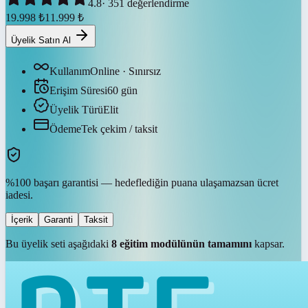
4.8
·
351
değerlendirme
19.998
₺
11.999
₺
Üyelik Satın Al
Kullanım
Online · Sınırsız
Erişim Süresi
60
gün
Üyelik Türü
Elit
Ödeme
Tek çekim / taksit
%100 başarı garantisi — hedeflediğin puana ulaşamazsan ücret
iadesi.
İçerik
Garanti
Taksit
Bu üyelik seti aşağıdaki
8
eğitim modülünün tamamını
kapsar.