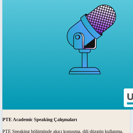
PTE Academic Speaking Çalışmaları
PTE Speaking bölümünde akıcı konuşma, dili düzgün kullanma,