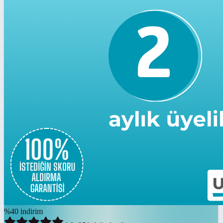
%
40
indirim