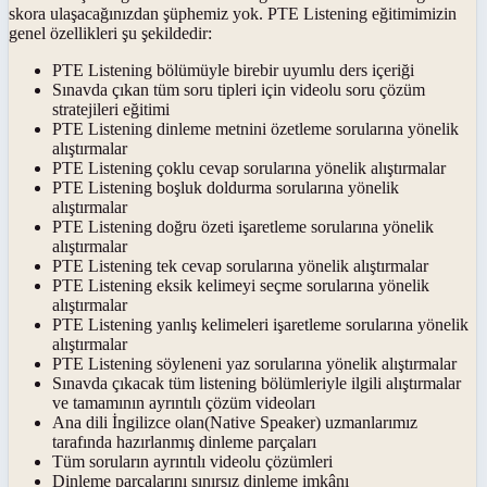
skora ulaşacağınızdan şüphemiz yok. PTE Listening eğitimimizin
genel özellikleri şu şekildedir:
PTE Listening bölümüyle birebir uyumlu ders içeriği
Sınavda çıkan tüm soru tipleri için videolu soru çözüm
stratejileri eğitimi
PTE Listening dinleme metnini özetleme sorularına yönelik
alıştırmalar
PTE Listening çoklu cevap sorularına yönelik alıştırmalar
PTE Listening boşluk doldurma sorularına yönelik
alıştırmalar
PTE Listening doğru özeti işaretleme sorularına yönelik
alıştırmalar
PTE Listening tek cevap sorularına yönelik alıştırmalar
PTE Listening eksik kelimeyi seçme sorularına yönelik
alıştırmalar
PTE Listening yanlış kelimeleri işaretleme sorularına yönelik
alıştırmalar
PTE Listening söyleneni yaz sorularına yönelik alıştırmalar
Sınavda çıkacak tüm listening bölümleriyle ilgili alıştırmalar
ve tamamının ayrıntılı çözüm videoları
Ana dili İngilizce olan(Native Speaker) uzmanlarımız
tarafında hazırlanmış dinleme parçaları
Tüm soruların ayrıntılı videolu çözümleri
Dinleme parçalarını sınırsız dinleme imkânı