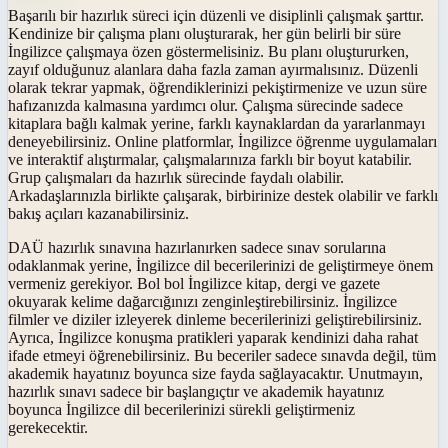
Başarılı bir hazırlık süreci için düzenli ve disiplinli çalışmak şarttır.
Kendinize bir çalışma planı oluşturarak, her gün belirli bir süre
İngilizce çalışmaya özen göstermelisiniz. Bu planı oluştururken,
zayıf olduğunuz alanlara daha fazla zaman ayırmalısınız. Düzenli
olarak tekrar yapmak, öğrendiklerinizi pekiştirmenize ve uzun süre
hafızanızda kalmasına yardımcı olur. Çalışma sürecinde sadece
kitaplara bağlı kalmak yerine, farklı kaynaklardan da yararlanmayı
deneyebilirsiniz. Online platformlar, İngilizce öğrenme uygulamaları
ve interaktif alıştırmalar, çalışmalarınıza farklı bir boyut katabilir.
Grup çalışmaları da hazırlık sürecinde faydalı olabilir.
Arkadaşlarınızla birlikte çalışarak, birbirinize destek olabilir ve farklı
bakış açıları kazanabilirsiniz.
DAÜ hazırlık sınavına hazırlanırken sadece sınav sorularına
odaklanmak yerine, İngilizce dil becerilerinizi de geliştirmeye önem
vermeniz gerekiyor. Bol bol İngilizce kitap, dergi ve gazete
okuyarak kelime dağarcığınızı zenginleştirebilirsiniz. İngilizce
filmler ve diziler izleyerek dinleme becerilerinizi geliştirebilirsiniz.
Ayrıca, İngilizce konuşma pratikleri yaparak kendinizi daha rahat
ifade etmeyi öğrenebilirsiniz. Bu beceriler sadece sınavda değil, tüm
akademik hayatınız boyunca size fayda sağlayacaktır. Unutmayın,
hazırlık sınavı sadece bir başlangıçtır ve akademik hayatınız
boyunca İngilizce dil becerilerinizi sürekli geliştirmeniz
gerekecektir.