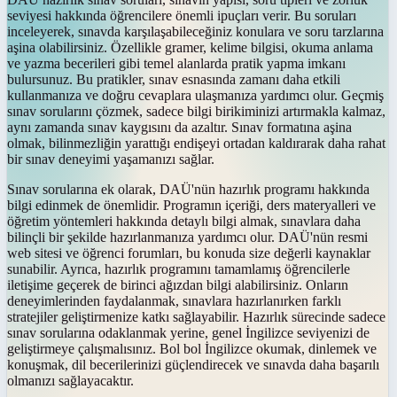
seviyesi hakkında öğrencilere önemli ipuçları verir. Bu soruları
inceleyerek, sınavda karşılaşabileceğiniz konulara ve soru tarzlarına
aşina olabilirsiniz. Özellikle gramer, kelime bilgisi, okuma anlama
ve yazma becerileri gibi temel alanlarda pratik yapma imkanı
bulursunuz. Bu pratikler, sınav esnasında zamanı daha etkili
kullanmanıza ve doğru cevaplara ulaşmanıza yardımcı olur. Geçmiş
sınav sorularını çözmek, sadece bilgi birikiminizi artırmakla kalmaz,
aynı zamanda sınav kaygısını da azaltır. Sınav formatına aşina
olmak, bilinmezliğin yarattığı endişeyi ortadan kaldırarak daha rahat
bir sınav deneyimi yaşamanızı sağlar.
Sınav sorularına ek olarak, DAÜ'nün hazırlık programı hakkında
bilgi edinmek de önemlidir. Programın içeriği, ders materyalleri ve
öğretim yöntemleri hakkında detaylı bilgi almak, sınavlara daha
bilinçli bir şekilde hazırlanmanıza yardımcı olur. DAÜ'nün resmi
web sitesi ve öğrenci forumları, bu konuda size değerli kaynaklar
sunabilir. Ayrıca, hazırlık programını tamamlamış öğrencilerle
iletişime geçerek de birinci ağızdan bilgi alabilirsiniz. Onların
deneyimlerinden faydalanmak, sınavlara hazırlanırken farklı
stratejiler geliştirmenize katkı sağlayabilir. Hazırlık sürecinde sadece
sınav sorularına odaklanmak yerine, genel İngilizce seviyenizi de
geliştirmeye çalışmalısınız. Bol bol İngilizce okumak, dinlemek ve
konuşmak, dil becerilerinizi güçlendirecek ve sınavda daha başarılı
olmanızı sağlayacaktır.