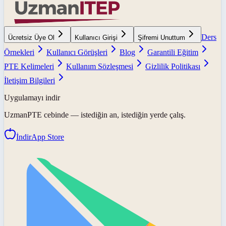
Ders
Ücretsiz Üye Ol
Kullanıcı Girişi
Şifremi Unuttum
Örnekleri
Kullanıcı Görüşleri
Blog
Garantili Eğitim
PTE Kelimeleri
Kullanım Sözleşmesi
Gizlilik Politikası
İletişim Bilgileri
Uygulamayı indir
UzmanPTE
cebinde — istediğin an, istediğin yerde çalış.
İndir
App Store