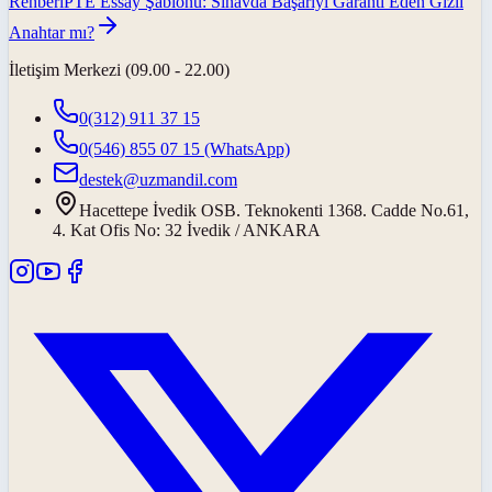
Rehberi
PTE Essay Şablonu: Sınavda Başarıyı Garanti Eden Gizli
Anahtar mı?
İletişim Merkezi (09.00 - 22.00)
0(312) 911 37 15
0(546) 855 07 15
(WhatsApp)
destek@uzmandil.com
Hacettepe İvedik OSB. Teknokenti 1368. Cadde No.61,
4. Kat Ofis No: 32 İvedik / ANKARA