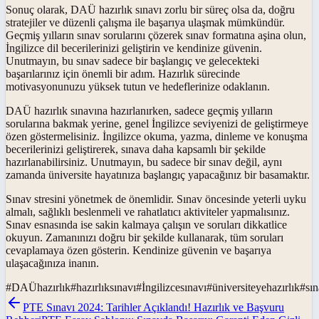
Sonuç olarak, DAÜ hazırlık sınavı zorlu bir süreç olsa da, doğru
stratejiler ve düzenli çalışma ile başarıya ulaşmak mümkündür.
Geçmiş yılların sınav sorularını çözerek sınav formatına aşina olun,
İngilizce dil becerilerinizi geliştirin ve kendinize güvenin.
Unutmayın, bu sınav sadece bir başlangıç ve gelecekteki
başarılarınız için önemli bir adım. Hazırlık sürecinde
motivasyonunuzu yüksek tutun ve hedeflerinize odaklanın.
DAÜ hazırlık sınavına hazırlanırken, sadece geçmiş yılların
sorularına bakmak yerine, genel İngilizce seviyenizi de geliştirmeye
özen göstermelisiniz. İngilizce okuma, yazma, dinleme ve konuşma
becerilerinizi geliştirerek, sınava daha kapsamlı bir şekilde
hazırlanabilirsiniz. Unutmayın, bu sadece bir sınav değil, aynı
zamanda üniversite hayatınıza başlangıç yapacağınız bir basamaktır.
Sınav stresini yönetmek de önemlidir. Sınav öncesinde yeterli uyku
almalı, sağlıklı beslenmeli ve rahatlatıcı aktiviteler yapmalısınız.
Sınav esnasında ise sakin kalmaya çalışın ve soruları dikkatlice
okuyun. Zamanınızı doğru bir şekilde kullanarak, tüm soruları
cevaplamaya özen gösterin. Kendinize güvenin ve başarıya
ulaşacağınıza inanın.
#
DAÜhazırlık
#
hazırlıksınavı
#
İngilizcesınavı
#
üniversiteyehazırlık
#
sın
PTE Sınavı 2024: Tarihler Açıklandı! Hazırlık ve Başvuru