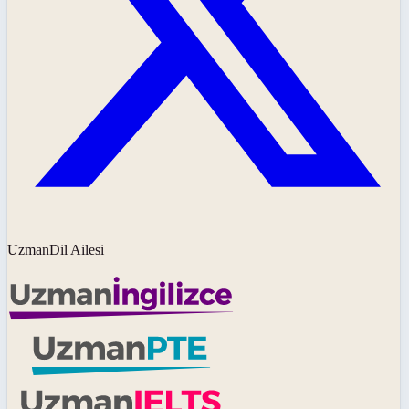
UzmanDil Ailesi