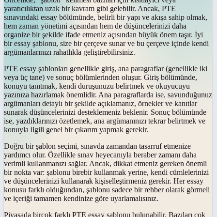
yaratıcılıktan uzak bir kavram gibi gelebilir. Ancak, PTE
sınavındaki essay bölümünde, belirli bir yapı ve akışa sahip olmak,
hem zaman yönetimi açısından hem de düşüncelerinizi daha
organize bir şekilde ifade etmeniz açısından büyük önem taşır. İyi
bir essay şablonu, size bir çerçeve sunar ve bu çerçeve içinde kendi
argümanlarınızı rahatlıkla geliştirebilirsiniz.
PTE essay şablonları genellikle giriş, ana paragraflar (genellikle iki
veya üç tane) ve sonuç bölümlerinden oluşur. Giriş bölümünde,
konuyu tanıtmak, kendi duruşunuzu belirtmek ve okuyucuyu
yazınıza hazırlamak önemlidir. Ana paragraflarda ise, savunduğunuz
argümanları detaylı bir şekilde açıklamanız, örnekler ve kanıtlar
sunarak düşüncelerinizi desteklemeniz beklenir. Sonuç bölümünde
ise, yazdıklarınızı özetlemek, ana argümanınızı tekrar belirtmek ve
konuyla ilgili genel bir çıkarım yapmak gerekir.
Doğru bir şablon seçimi, sınavda zamandan tasarruf etmenize
yardımcı olur. Özellikle sınav heyecanıyla beraber zamanı daha
verimli kullanmanızı sağlar. Ancak, dikkat etmeniz gereken önemli
bir nokta var: şablonu birebir kullanmak yerine, kendi cümlelerinizi
ve düşüncelerinizi kullanarak kişiselleştirmeniz gerekir. Her essay
konusu farklı olduğundan, şablonu sadece bir rehber olarak görmeli
ve içeriği tamamen kendinize göre uyarlamalısınız.
Piyasada birçok farklı PTE essay şablonu bulunabilir. Bazıları çok