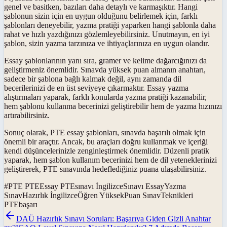
genel ve basitken, bazıları daha detaylı ve karmaşıktır. Hangi
şablonun sizin için en uygun olduğunu belirlemek için, farklı
şablonları deneyebilir, yazma pratiği yaparken hangi şablonla daha
rahat ve hızlı yazdığınızı gözlemleyebilirsiniz. Unutmayın, en iyi
şablon, sizin yazma tarzınıza ve ihtiyaçlarınıza en uygun olandır.
Essay şablonlarının yanı sıra, gramer ve kelime dağarcığınızı da
geliştirmeniz önemlidir. Sınavda yüksek puan almanın anahtarı,
sadece bir şablona bağlı kalmak değil, aynı zamanda dil
becerilerinizi de en üst seviyeye çıkarmaktır. Essay yazma
alıştırmaları yaparak, farklı konularda yazma pratiği kazanabilir,
hem şablonu kullanma becerinizi geliştirebilir hem de yazma hızınızı
artırabilirsiniz.
Sonuç olarak, PTE essay şablonları, sınavda başarılı olmak için
önemli bir araçtır. Ancak, bu araçları doğru kullanmak ve içeriği
kendi düşüncelerinizle zenginleştirmek önemlidir. Düzenli pratik
yaparak, hem şablon kullanım becerinizi hem de dil yeteneklerinizi
geliştirerek, PTE sınavında hedeflediğiniz puana ulaşabilirsiniz.
#
PTE PTEEssay PTEsınavı İngilizceSınavı EssayYazma
SınavHazırlık İngilizceÖğren YüksekPuan SınavTeknikleri
PTEbaşarı
DAÜ Hazırlık Sınavı Soruları: Başarıya Giden Gizli Anahtar