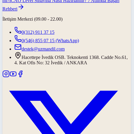
mı?
ICAO Level Sınavına Nasıl Hazırlanılır? 7 Adımda Başarı
Rehberi
İletişim Merkezi (09.00 - 22.00)
0(312) 911 37 15
0(546) 855 07 15
(WhatsApp)
destek@uzmandil.com
Hacettepe İvedik OSB. Teknokenti 1368. Cadde No.61,
4. Kat Ofis No: 32 İvedik / ANKARA