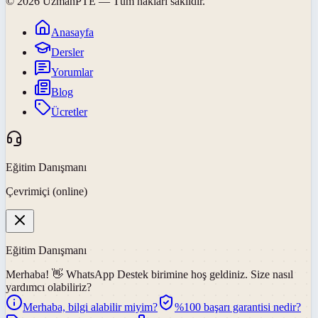
©
2026
UzmanPTE
— Tüm hakları saklıdır.
Anasayfa
Dersler
Yorumlar
Blog
Ücretler
Eğitim Danışmanı
Çevrimiçi (online)
Eğitim Danışmanı
Merhaba! 👋
WhatsApp Destek
birimine hoş geldiniz. Size nasıl
yardımcı olabiliriz?
Merhaba, bilgi alabilir miyim?
%100 başarı garantisi nedir?