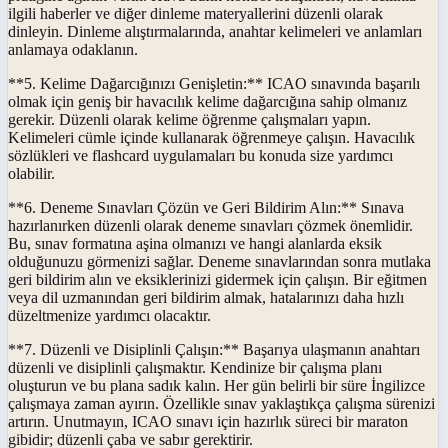
ilgili haberler ve diğer dinleme materyallerini düzenli olarak
dinleyin. Dinleme alıştırmalarında, anahtar kelimeleri ve anlamları
anlamaya odaklanın.
**5. Kelime Dağarcığınızı Genişletin:** ICAO sınavında başarılı
olmak için geniş bir havacılık kelime dağarcığına sahip olmanız
gerekir. Düzenli olarak kelime öğrenme çalışmaları yapın.
Kelimeleri cümle içinde kullanarak öğrenmeye çalışın. Havacılık
sözlükleri ve flashcard uygulamaları bu konuda size yardımcı
olabilir.
**6. Deneme Sınavları Çözün ve Geri Bildirim Alın:** Sınava
hazırlanırken düzenli olarak deneme sınavları çözmek önemlidir.
Bu, sınav formatına aşina olmanızı ve hangi alanlarda eksik
olduğunuzu görmenizi sağlar. Deneme sınavlarından sonra mutlaka
geri bildirim alın ve eksiklerinizi gidermek için çalışın. Bir eğitmen
veya dil uzmanından geri bildirim almak, hatalarınızı daha hızlı
düzeltmenize yardımcı olacaktır.
**7. Düzenli ve Disiplinli Çalışın:** Başarıya ulaşmanın anahtarı
düzenli ve disiplinli çalışmaktır. Kendinize bir çalışma planı
oluşturun ve bu plana sadık kalın. Her gün belirli bir süre İngilizce
çalışmaya zaman ayırın. Özellikle sınav yaklaştıkça çalışma sürenizi
artırın. Unutmayın, ICAO sınavı için hazırlık süreci bir maraton
gibidir; düzenli çaba ve sabır gerektirir.