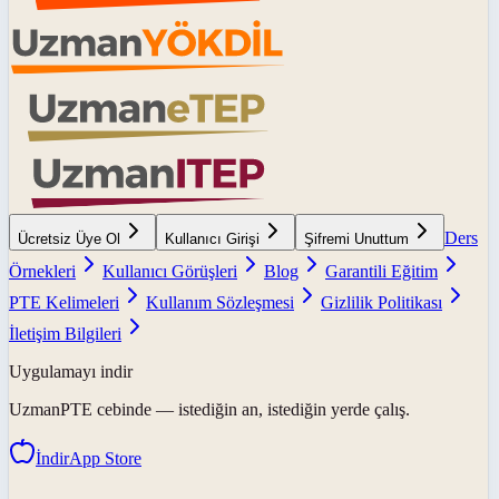
Ders
Ücretsiz Üye Ol
Kullanıcı Girişi
Şifremi Unuttum
Örnekleri
Kullanıcı Görüşleri
Blog
Garantili Eğitim
PTE Kelimeleri
Kullanım Sözleşmesi
Gizlilik Politikası
İletişim Bilgileri
Uygulamayı indir
UzmanPTE
cebinde — istediğin an, istediğin yerde çalış.
İndir
App Store