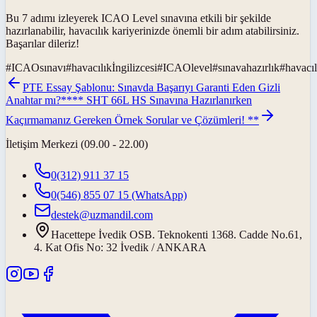
Bu 7 adımı izleyerek ICAO Level sınavına etkili bir şekilde
hazırlanabilir, havacılık kariyerinizde önemli bir adım atabilirsiniz.
Başarılar dileriz!
#
ICAOsınavı
#
havacılıkİngilizcesi
#
ICAOlevel
#
sınavahazırlık
#
havacıl
PTE Essay Şablonu: Sınavda Başarıyı Garanti Eden Gizli
Anahtar mı?
**** SHT 66L HS Sınavına Hazırlanırken
Kaçırmamanız Gereken Örnek Sorular ve Çözümleri! **
İletişim Merkezi (09.00 - 22.00)
0(312) 911 37 15
0(546) 855 07 15
(WhatsApp)
destek@uzmandil.com
Hacettepe İvedik OSB. Teknokenti 1368. Cadde No.61,
4. Kat Ofis No: 32 İvedik / ANKARA