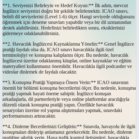
**1. Seviyenizi Belirleyin ve Hedef Koyun:** İlk adım, mevcut
İngilizce seviyenizi doğru bir şekilde belirlemektir. ICAO sınavı,
belirli dil seviyelerini (Level 1-6) ölçer. Hangi seviyede olduğunuzu
öğrenmek için deneme sınavları yapabilir veya bir dil uzmanından
destek alabilirsiniz. Hedefinizi belirledikten sonra, eksiklerinizi
gidermeye odaklanabilirsiniz.
**2. Havacılık İngilizcesi Kaynaklarına Yönelin:** Genel İngilizce
pratiği faydalı olsa da, ICAO sınavı havacılıkla ilgili özel
terminolojiyi ve konuşma kalıplarını ölçer. Bu nedenle, havacılık
İngilizcesi üzerine odaklanmış kitaplar, online kaynaklar ve eğitim
materyalleri kullanmanız önemlidir. Havacılıkla ilgili podcastler ve
videolar dinlemek de faydalı olacaktır.
**3. Konuşma Pratiği Yapmaya Önem Verin:** ICAO sınavının
önemli bir bölümü konuşma becerilerini ölçer. Bu nedenle, konuşma
pratiği yapmak hayati öneme sahiptir. İngilizce konuşan
arkadaşlarla, dil partnerleriyle veya online platformlar aracılığıyla
düzenli olarak konuşma pratiği yapın. Özellikle havacılık
senaryoları üzerine rol yapma alıştırmaları yapmak, sınavdaki
performansınızı artıracaktır.
**4. Dinleme Becerilerinizi Geliştirin:** Sınavda, havayolu ile ilgili
konuşmaları dinleyip anlamanız gerekecektir. Bu nedenle, dinleme
pratiğine ağırlık verin. Hava trafik kontrol iletişimleri, havacılıkla