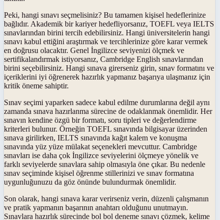
Peki, hangi sınavı seçmelisiniz? Bu tamamen kişisel hedeflerinize
bağlıdır. Akademik bir kariyer hedefliyorsanız, TOEFL veya IELTS
sınavlarından birini tercih edebilirsiniz. Hangi üniversitelerin hangi
sınavı kabul ettiğini araştırmak ve tercihlerinize göre karar vermek
en doğrusu olacaktır. Genel İngilizce seviyenizi ölçmek ve
sertifikalandırmak istiyorsanız, Cambridge English sınavlarından
birini seçebilirsiniz. Hangi sınava girerseniz girin, sınav formatını ve
içeriklerini iyi öğrenerek hazırlık yapmanız başarıya ulaşmanız için
kritik öneme sahiptir.
Sınav seçimi yaparken sadece kabul edilme durumlarına değil aynı
zamanda sınava hazırlanma sürecine de odaklanmak önemlidir. Her
sınavın kendine özgü bir formatı, soru tipleri ve değerlendirme
kriterleri bulunur. Örneğin TOEFL sınavında bilgisayar üzerinden
sınava girilirken, IELTS sınavında kağıt kalem ve konuşma
sınavında yüz yüze mülakat seçenekleri mevcuttur. Cambridge
sınavları ise daha çok İngilizce seviyelerini ölçmeye yönelik ve
farklı seviyelerde sınavlara sahip olmasıyla öne çıkar. Bu nedenle
sınav seçiminde kişisel öğrenme stillerinizi ve sınav formatına
uygunluğunuzu da göz önünde bulundurmak önemlidir.
Son olarak, hangi sınava karar verirseniz verin, düzenli çalışmanın
ve pratik yapmanın başarının anahtarı olduğunu unutmayın.
Sınavlara hazırlık sürecinde bol bol deneme sınavı çözmek, kelime