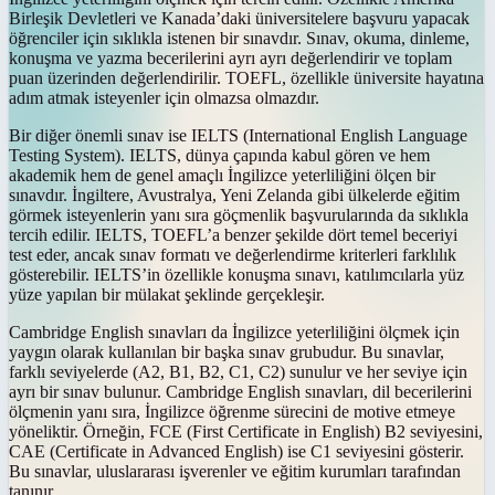
Birleşik Devletleri ve Kanada’daki üniversitelere başvuru yapacak
öğrenciler için sıklıkla istenen bir sınavdır. Sınav, okuma, dinleme,
konuşma ve yazma becerilerini ayrı ayrı değerlendirir ve toplam
puan üzerinden değerlendirilir. TOEFL, özellikle üniversite hayatına
adım atmak isteyenler için olmazsa olmazdır.
Bir diğer önemli sınav ise IELTS (International English Language
Testing System). IELTS, dünya çapında kabul gören ve hem
akademik hem de genel amaçlı İngilizce yeterliliğini ölçen bir
sınavdır. İngiltere, Avustralya, Yeni Zelanda gibi ülkelerde eğitim
görmek isteyenlerin yanı sıra göçmenlik başvurularında da sıklıkla
tercih edilir. IELTS, TOEFL’a benzer şekilde dört temel beceriyi
test eder, ancak sınav formatı ve değerlendirme kriterleri farklılık
gösterebilir. IELTS’in özellikle konuşma sınavı, katılımcılarla yüz
yüze yapılan bir mülakat şeklinde gerçekleşir.
Cambridge English sınavları da İngilizce yeterliliğini ölçmek için
yaygın olarak kullanılan bir başka sınav grubudur. Bu sınavlar,
farklı seviyelerde (A2, B1, B2, C1, C2) sunulur ve her seviye için
ayrı bir sınav bulunur. Cambridge English sınavları, dil becerilerini
ölçmenin yanı sıra, İngilizce öğrenme sürecini de motive etmeye
yöneliktir. Örneğin, FCE (First Certificate in English) B2 seviyesini,
CAE (Certificate in Advanced English) ise C1 seviyesini gösterir.
Bu sınavlar, uluslararası işverenler ve eğitim kurumları tarafından
tanınır.