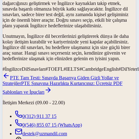
dağarcığınızı geliştirmek ve İngilizce kaynakları takip etmek,
sınavda başarılı olmanıza büyük katkı sağlayacaktır. İngilizce dil
sınavları, sadece birer test değil, aynı zamanda kişisel gelişiminiz
için de önemli birer araçtır. Doğru sınavı seçip, etkili bir çalışma
planı yaparak İngilizce hedeflerinize ulaşabilirsiniz.
Unutmayın, İngilizce dil becerilerinizi geliştirerek dünya ile daha
kolay iletişim kurabilir ve kariyerinizde yeni kapılar açabilirsiniz.
İngilizce dil sınavları, bu hedeflere ulaşmanız için size güçlü birer
araç sunar. Hangi sınavı seçerseniz seçin, kendinize güvenin ve
hedeflerinize ulaşmak için elinizden gelenin en iyisini yapın.
#
İngilizceDilSınavları
#
TOEFL
#
IELTS
#
CambridgeEnglish
#
DilYeterli
PTE Tam Testi: Sınavda Başarıya Giden Gizli Yollar ve
Stratejiler
PTE Sınavına Hazırlıkta Kurtarıcınız: Ücretsiz PDF
Şablonları ve İpuçları
İletişim Merkezi (09.00 - 22.00)
0(312) 911 37 15
0(546) 855 07 15
(WhatsApp)
destek@uzmandil.com