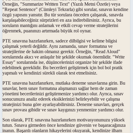
Örneğin, "Summarize Written Text" (Yazılı Metni Özetle) veya
"Repeat Sentence" (Cümleyi Tekrarla) gibi sorular, sınavın kendine
özgü yapısını yansıtır. Bu tür sorulara önceden çalışarak, sınavda
karşılaşabileceğiniz sürprizleri en aza indirebilirsiniz. Ayrıca, bu
soruların mantığını anlamak ve etkili cevap verme stratejilerini
öğrenmek, puanınızı artırmada büyük rol oynar.
PTE sınavına hazırlanırken, sadece dilbilgisi ve kelime bilgisi
çalışmak yeterli değildir. Aynı zamanda, sınav formatına ve
stratejilerine de hakim olmanız gerekir. Örneğin, "Read Aloud"
sorularında akıcı ve anlaşılır bir şekilde okumak önemlidir. "Write
Essay" sorularında ise, düşüncelerinizi organize bir şekilde ifade
edebilmek gereklidir. Bu becerileri geliştirmek için bol bol pratik
yapmalı ve kendinizi sürekli olarak test etmelisiniz.
PTE sınavına hazırlanırken, mutlaka deneme sınavlarına girin. Bu
sınavlar, hem sınav formatına alışmanızı sağlar hem de zaman
yönetimi becerilerinizi geliştirmenize yardımcı olur. Ayrıca, sınav
sonucunuzu analiz ederek eksiklerinizi belirleyebilir ve çalışma
stratejinizi buna göre ayarlayabilirsiniz. Deneme sınavları, gerçek
sınav provası gibidir ve sınav kaygınızı yenmenize yardımcı olur.
Son olarak, PTE sınavına hazırlanırken motivasyonunuzu yüksek
tutun. Sınava girmeden önce kendinize güvenin ve başaracağınıza
inanın. Başarılı olanların hikayelerini okuyarak, kendinize ilham