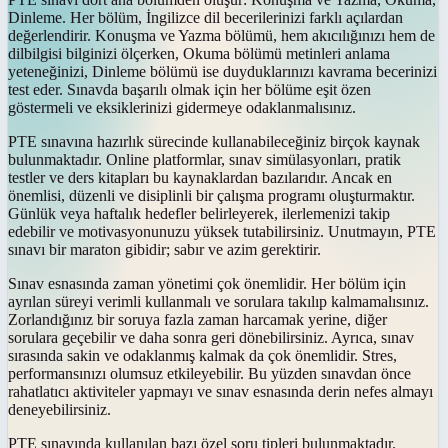
Dinleme. Her bölüm, İngilizce dil becerilerinizi farklı açılardan
değerlendirir. Konuşma ve Yazma bölümü, hem akıcılığınızı hem de
dilbilgisi bilginizi ölçerken, Okuma bölümü metinleri anlama
yeteneğinizi, Dinleme bölümü ise duyduklarınızı kavrama becerinizi
test eder. Sınavda başarılı olmak için her bölüme eşit özen
göstermeli ve eksiklerinizi gidermeye odaklanmalısınız.
PTE sınavına hazırlık sürecinde kullanabileceğiniz birçok kaynak
bulunmaktadır. Online platformlar, sınav simülasyonları, pratik
testler ve ders kitapları bu kaynaklardan bazılarıdır. Ancak en
önemlisi, düzenli ve disiplinli bir çalışma programı oluşturmaktır.
Günlük veya haftalık hedefler belirleyerek, ilerlemenizi takip
edebilir ve motivasyonunuzu yüksek tutabilirsiniz. Unutmayın, PTE
sınavı bir maraton gibidir; sabır ve azim gerektirir.
Sınav esnasında zaman yönetimi çok önemlidir. Her bölüm için
ayrılan süreyi verimli kullanmalı ve sorulara takılıp kalmamalısınız.
Zorlandığınız bir soruya fazla zaman harcamak yerine, diğer
sorulara geçebilir ve daha sonra geri dönebilirsiniz. Ayrıca, sınav
sırasında sakin ve odaklanmış kalmak da çok önemlidir. Stres,
performansınızı olumsuz etkileyebilir. Bu yüzden sınavdan önce
rahatlatıcı aktiviteler yapmayı ve sınav esnasında derin nefes almayı
deneyebilirsiniz.
PTE sınavında kullanılan bazı özel soru tipleri bulunmaktadır.