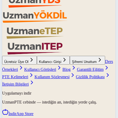
Ders
Ücretsiz Üye Ol
Kullanıcı Girişi
Şifremi Unuttum
Örnekleri
Kullanıcı Görüşleri
Blog
Garantili Eğitim
PTE Kelimeleri
Kullanım Sözleşmesi
Gizlilik Politikası
İletişim Bilgileri
Uygulamayı indir
UzmanPTE
cebinde — istediğin an, istediğin yerde çalış.
İndir
App Store