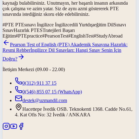
kaynağı bulabilirsiniz. Unutmayın, her başarılı insanın arkasında
çok çalışma ve azim yatar. Siz de aynı azmi göstererek PTE
sınavında istediğiniz skoru elde edebilirsiniz.
#
PTE PTEsınavı İngilizce İngilizcedili Yurtdışıeğitim DilSınavı
SınavHazırlık PTESTratejileri Başarı
Eğitim
#
PTEpractice
#
PearsonTest
#
EnglishTest
#
StudyAbroad
Pearson Test of English (PTE) Akademik Sınavına Hazırlık:
Resmi Rehber
İngilizce Dil Sınavları: Hangi Sınav Senin İçin
Doğru?
İletişim Merkezi (09.00 - 22.00)
0(312) 911 37 15
0(546) 855 07 15
(WhatsApp)
destek@uzmandil.com
Hacettepe İvedik OSB. Teknokenti 1368. Cadde No.61,
4. Kat Ofis No: 32 İvedik / ANKARA