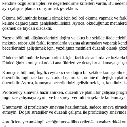
kendine özgü soru tipleri ve değerlendirme kriterleri vardır. Bu nedenl
ayrı çalışma planları oluşturmak gereklidir.
Okuma bölümünde başarılı olmak için bol bol okuma yapmak ve farklı 
kelime dağarcığınızı genişletebilirsiniz. Ayrıca, okuduğunuz metinlerde
çözmek de faydalı olacaktır.
Yazma bölümü, düşüncelerinizi doğru ve akıcı bir şekilde ifade edebil
mektup, rapor gibi farklı formatlarda yazma alıştırmaları yaparak kendi
becerilerinizi geliştirmek için, yazdığınız metinleri düzenli olarak göz
Dinleme bölümünde başarılı olmak için, farklı aksanlarda ve hızlarda ko
Dinlediğiniz konuşmalardaki ana fikirleri ve detayları anlamaya çalışm
Konuşma bölümü, İngilizceyi akıcı ve doğru bir şekilde konuşabilme ye
önemlidir. İngilizce konuşan arkadaşlarınızla, online dil değişim pla
önemlidir. Ayrıca, konuşma becerilerinizi geliştirmek için, kendinizi kay
Proficiency sınavına hazırlanırken, düzenli ve planlı bir çalışma prog
İngilizce çalışmaya ayırın ve bu süreyi verimli bir şekilde kullanmay
Unutmayın ki proficiency sınavına hazırlanmak, sadece sınava girmek değ
etmeyin. Doğru stratejiler ve düzenli çalışma ile proficiency sınavında
#
proficiencyexam
#
ingilizceöğrenme
#
dilbecerileri
#
sınavahazırlık
#
kon