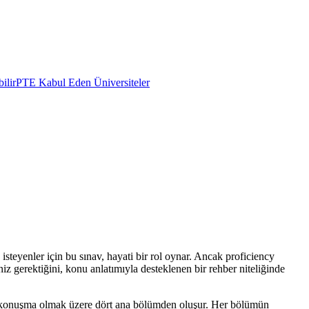
ilir
PTE Kabul Eden Üniversiteler
isteyenler için bu sınav, hayati bir rol oynar. Ancak proficiency
iz gerektiğini, konu anlatımıyla desteklenen bir rehber niteliğinde
 ve konuşma olmak üzere dört ana bölümden oluşur. Her bölümün