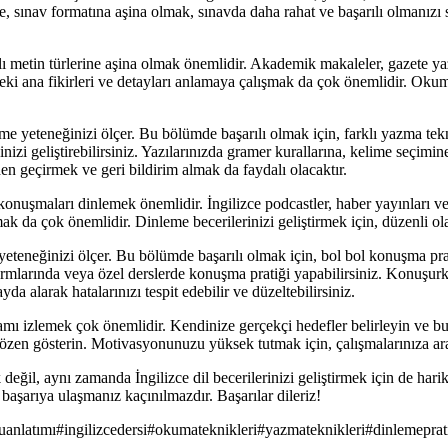
e, sınav formatına aşina olmak, sınavda daha rahat ve başarılı olmanızı 
metin türlerine aşina olmak önemlidir. Akademik makaleler, gazete yazı
ki ana fikirleri ve detayları anlamaya çalışmak da çok önemlidir. Okuma 
me yeteneğinizi ölçer. Bu bölümde başarılı olmak için, farklı yazma te
nizi geliştirebilirsiniz. Yazılarınızda gramer kurallarına, kelime seçim
den geçirmek ve geri bildirim almak da faydalı olacaktır.
nuşmaları dinlemek önemlidir. İngilizce podcastler, haber yayınları ve f
ak da çok önemlidir. Dinleme becerilerinizi geliştirmek için, düzenli ol
teneğinizi ölçer. Bu bölümde başarılı olmak için, bol bol konuşma prat
tformlarında veya özel derslerde konuşma pratiği yapabilirsiniz. Konuşur
da alarak hatalarınızı tespit edebilir ve düzeltebilirsiniz.
ramı izlemek çok önemlidir. Kendinize gerçekçi hedefler belirleyin ve bu 
a özen gösterin. Motivasyonunuzu yüksek tutmak için, çalışmalarınıza ar
il, aynı zamanda İngilizce dil becerilerinizi geliştirmek için de harika 
 başarıya ulaşmanız kaçınılmazdır. Başarılar dileriz!
uanlatımı
#
ingilizcedersi
#
okumateknikleri
#
yazmateknikleri
#
dinlemeprat