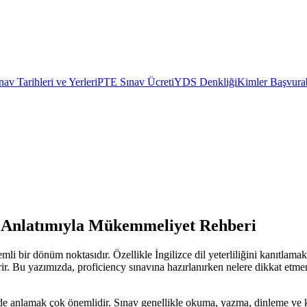
av Tarihleri ve Yerleri
PTE Sınav Ücreti
YDS Denkliği
Kimler Başvurab
nu Anlatımıyla Mükemmeliyet Rehberi
li bir dönüm noktasıdır. Özellikle İngilizce dil yeterliliğini kanıtlamak 
rir. Bu yazımızda, proficiency sınavına hazırlanırken nelere dikkat etmen
şekilde anlamak çok önemlidir. Sınav genellikle okuma, yazma, dinleme