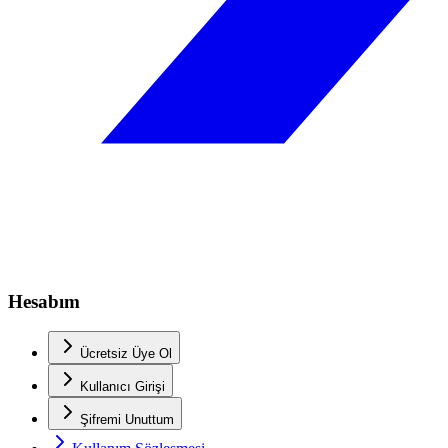
Hesabım
Ücretsiz Üye Ol
Kullanıcı Girişi
Şifremi Unuttum