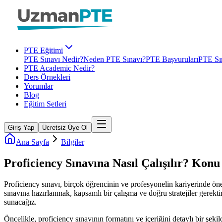
PTE Eğitimi
PTE Sınavı Nedir?
Neden PTE Sınavı?
PTE Başvuruları
PTE Sın
PTE Academic Nedir?
Ders Örnekleri
Yorumlar
Blog
Eğitim Setleri
Giriş Yap
Ücretsiz Üye Ol
Ana Sayfa
Bilgiler
Proficiency Sınavına Nasıl Çalışılır? Ko
Proficiency sınavı, birçok öğrencinin ve profesyonelin kariyerinde önem
sınavına hazırlanmak, kapsamlı bir çalışma ve doğru stratejiler gerekti
sunacağız.
Öncelikle, proficiency sınavının formatını ve içeriğini detaylı bir 