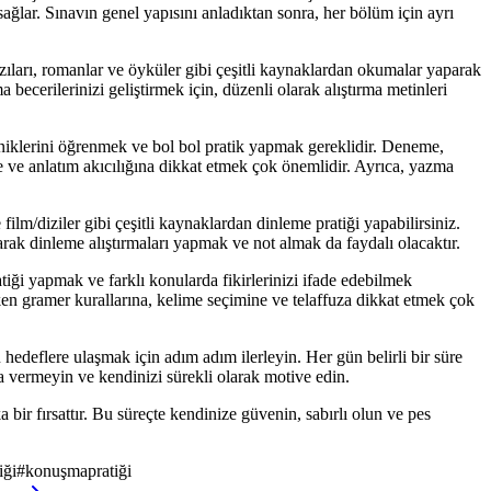
sağlar. Sınavın genel yapısını anladıktan sonra, her bölüm için ayrı
ları, romanlar ve öyküler gibi çeşitli kaynaklardan okumalar yaparak
becerilerinizi geliştirmek için, düzenli olarak alıştırma metinleri
kniklerini öğrenmek ve bol bol pratik yapmak gereklidir. Deneme,
ine ve anlatım akıcılığına dikkat etmek çok önemlidir. Ayrıca, yazma
ilm/diziler gibi çeşitli kaynaklardan dinleme pratiği yapabilirsiniz.
arak dinleme alıştırmaları yapmak ve not almak da faydalı olacaktır.
iği yapmak ve farklı konularda fikirlerinizi ifade edebilmek
ken gramer kurallarına, kelime seçimine ve telaffuza dikkat etmek çok
hedeflere ulaşmak için adım adım ilerleyin. Her gün belirli bir süre
a vermeyin ve kendinizi sürekli olarak motive edin.
bir fırsattır. Bu süreçte kendinize güvenin, sabırlı olun ve pes
iği
#
konuşmapratiği