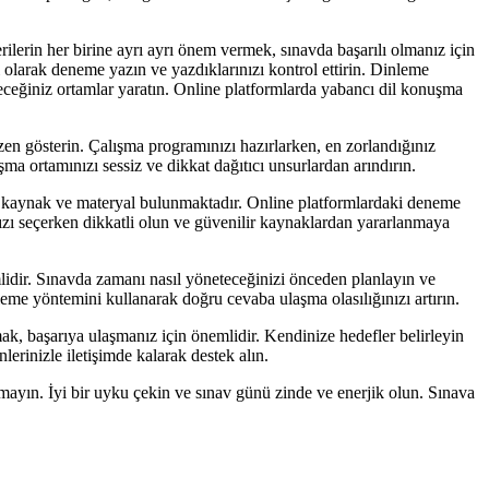
rilerin her birine ayrı ayrı önem vermek, sınavda başarılı olmanız için
i olarak deneme yazın ve yazdıklarınızı kontrol ettirin. Dinleme
bileceğiniz ortamlar yaratın. Online platformlarda yabancı dil konuşma
özen gösterin. Çalışma programınızı hazırlarken, en zorlandığınız
a ortamınızı sessiz ve dikkat dağıtıcı unsurlardan arındırın.
klı kaynak ve materyal bulunmaktadır. Online platformlardaki deneme
ınızı seçerken dikkatli olun ve güvenilir kaynaklardan yararlanmaya
lidir. Sınavda zamanı nasıl yöneteceğinizi önceden planlayın ve
eme yöntemini kullanarak doğru cevaba ulaşma olasılığınızı artırın.
k, başarıya ulaşmanız için önemlidir. Kendinize hedefler belirleyin
erinizle iletişimde kalarak destek alın.
ayın. İyi bir uyku çekin ve sınav günü zinde ve enerjik olun. Sınava