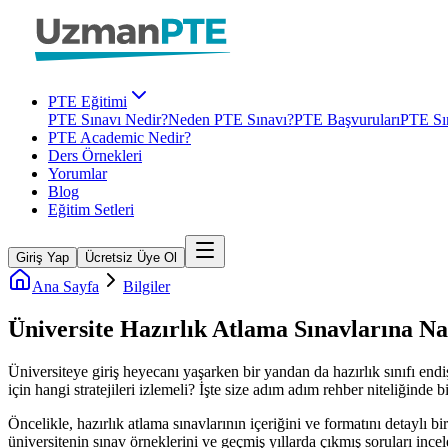
PTE Eğitimi
PTE Sınavı Nedir?
Neden PTE Sınavı?
PTE Başvuruları
PTE Sın
PTE Academic Nedir?
Ders Örnekleri
Yorumlar
Blog
Eğitim Setleri
Giriş Yap
Ücretsiz Üye Ol
Ana Sayfa
Bilgiler
Üniversite Hazırlık Atlama Sınavlarına Na
Üniversiteye giriş heyecanı yaşarken bir yandan da hazırlık sınıfı endi
için hangi stratejileri izlemeli? İşte size adım adım rehber niteliğinde bi
Öncelikle, hazırlık atlama sınavlarının içeriğini ve formatını detaylı b
üniversitenin sınav örneklerini ve geçmiş yıllarda çıkmış soruları ince