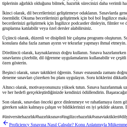
tiplerinin ağırlıklı olduğunu bilmek, hazırlık sürecinizi daha verimli hal
İkinci olarak, dil becerilerinizi geliştirmeye odaklanın. Sınavlarda ge
önemlidir. Okuma becerilerinizi geliştirmek için bol bol İngilizce mak
becerilerinizi geliştirmek için İngilizce podcastler dinleyin, filmler v
gruplarına katılabilir veya özel dersler alabilirsiniz.
Üçüncü olarak, düzenli ve disiplinli bir çalışma programı oluşturun. S
konulara daha fazla zaman ayırın ve tekrarlar yapmayı ihmal etmeyin. 
Dördüncü olarak, kaynaklarınızı doğru kullanın. Sınava hazırlanırken
sınavlarını çözebilir, dil öğrenme uygulamalarını kullanabilir ve çeşit
özen gösterin.
Beşinci olarak, sınav taktikleri öğrenin. Sınav esnasında zamanı doğr
deneme sınavları çözerken bu planı uygulayın. Soru köklerini dikkatli
Altıncı olarak, motivasyonunuzu yüksek tutun. Sınava hazırlanmak uzu
ve her hedefi gerçekleştirdiğinizde kendinizi ödüllendirin. Başaracağın
Son olarak, sınavdan önceki gece dinlenmeye ve rahatlamaya özen göst
girerken sakin kalmaya çalışın ve bildiklerinizi en iyi şekilde aktarın. 
#
üniversitehazırlık
#
hazırlıksınavı
#
ingilizcehazırlık
#
sınavtaktikleri
#
dil
Proficiency Sınavına Nasıl Çalışılır? Konu Anlatımıyla Mükemme