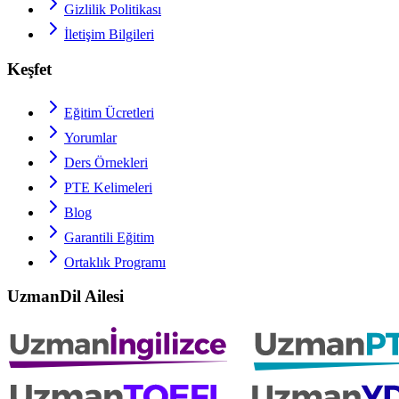
Gizlilik Politikası
İletişim Bilgileri
Keşfet
Eğitim Ücretleri
Yorumlar
Ders Örnekleri
PTE
Kelimeleri
Blog
Garantili Eğitim
Ortaklık Programı
UzmanDil Ailesi