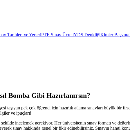
av Tarihleri ve Yerleri
PTE Sınav Ücreti
YDS Denkliği
Kimler Başvurab
sıl Bomba Gibi Hazırlanırsın?
şesi taşıyan pek çok öğrenci için hazırlık atlama sınavları büyük bir fır
lgiler ve ipuçları!
ir şekilde incelemek gerekiyor. Her üniversitenin sınav formatı ve değerle
leyerek sınav hakkında genel bir fikir edinebilirsiniz. Sınavın hangi kon