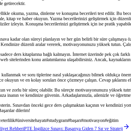
e getirecektir.
nellikle okuma, yazma, dinleme ve konuşma becerileri test edilir. Bu bece
ale, kitap ve haber okuyun. Yazma becerilerinizi geliştirmek için düzenl
e diziler izleyin. Konuşma becerilerinizi geliştirmek için ise pratik yapa
ınava kadar olan süreyi planlayın ve her gün belirli bir süre çalışmaya 
Kendinize düzenli aralar vererek, motivasyonunuzu yüksek tutun. Çalışm
 sadece ders kitaplarına bağlı kalmayın. İnternet üzerinde pek çok far
li web sitelerinden konu anlatımlarına ulaşabilirsiniz. Ancak, kaynaklar
u kullanmak ve soru tiplerine nasıl yaklaşacağınızı bilmek oldukça önem
ce okuyun ve en kolay soruları önce çözmeye çalışın. Cevap şıklarını el
n ve zorlu bir süreç olabilir. Bu süreçte motivasyonunuzu yüksek tutma
ıza inanın ve kendinize güvenin. Arkadaşlarınızla, ailenizle ve öğretmenl
erin. Sınavdan önceki gece ders çalışmaktan kaçının ve kendinizi yorm
Başarılar dilerim!
yeterlilik
#
üniversitehayatı
#
studygram
#
başarı
#
motivasyon
#
eğitim
liyet Rehberi
PTE İngilizce Sınavı: Başarıya Giden 7 Sır ve Strateji