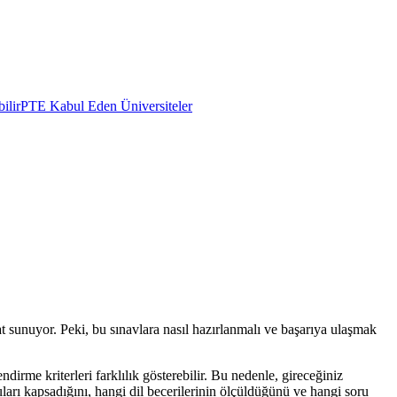
ilir
PTE Kabul Eden Üniversiteler
sat sunuyor. Peki, bu sınavlara nasıl hazırlanmalı ve başarıya ulaşmak
ndirme kriterleri farklılık gösterebilir. Bu nedenle, gireceğiniz
uları kapsadığını, hangi dil becerilerinin ölçüldüğünü ve hangi soru