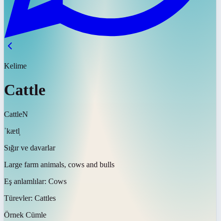
Kelime
Cattle
Cattle
N
ˈkætl̩
Sığır ve davarlar
Large farm animals, cows and bulls
Eş anlamlılar:
Cows
Türevler:
Cattles
Örnek Cümle