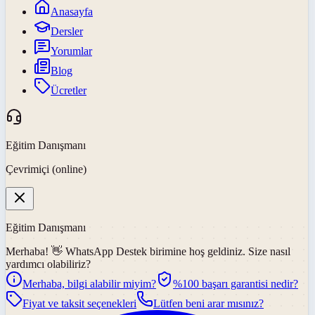
Anasayfa
Dersler
Yorumlar
Blog
Ücretler
Eğitim Danışmanı
Çevrimiçi (online)
Eğitim Danışmanı
Merhaba! 👋
WhatsApp Destek
birimine hoş geldiniz. Size nasıl
yardımcı olabiliriz?
Merhaba, bilgi alabilir miyim?
%100 başarı garantisi nedir?
Fiyat ve taksit seçenekleri
Lütfen beni arar mısınız?