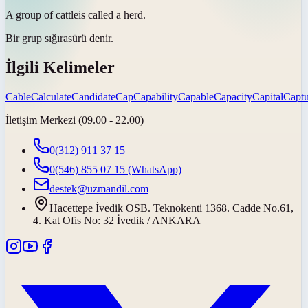
A group of
cattle
is called a herd.
Bir grup
sığıra
sürü denir.
İlgili Kelimeler
Cable
Calculate
Candidate
Cap
Capability
Capable
Capacity
Capital
Captu
İletişim Merkezi (09.00 - 22.00)
0(312) 911 37 15
0(546) 855 07 15
(WhatsApp)
destek@uzmandil.com
Hacettepe İvedik OSB. Teknokenti 1368. Cadde No.61,
4. Kat Ofis No: 32 İvedik / ANKARA