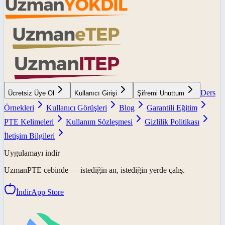
Ders
Ücretsiz Üye Ol
Kullanıcı Girişi
Şifremi Unuttum
Örnekleri
Kullanıcı Görüşleri
Blog
Garantili Eğitim
PTE Kelimeleri
Kullanım Sözleşmesi
Gizlilik Politikası
İletişim Bilgileri
Uygulamayı indir
UzmanPTE
cebinde — istediğin an, istediğin yerde çalış.
İndir
App Store