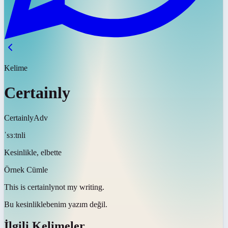
Kelime
Certainly
Certainly
Adv
ˈsɜːtnli
Kesinlikle, elbette
Örnek Cümle
This is
certainly
not my writing.
Bu
kesinlikle
benim yazım değil.
İlgili Kelimeler