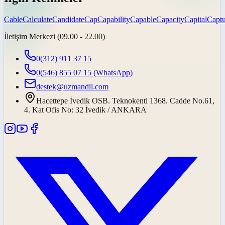
Cable
Calculate
Candidate
Cap
Capability
Capable
Capacity
Capital
Captu
İletişim Merkezi (09.00 - 22.00)
0(312) 911 37 15
0(546) 855 07 15
(WhatsApp)
destek@uzmandil.com
Hacettepe İvedik OSB. Teknokenti 1368. Cadde No.61,
4. Kat Ofis No: 32 İvedik / ANKARA