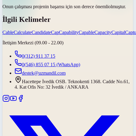
Onun çalışması projenin başarısı için
son derece önemli
olmuştur.
İlgili Kelimeler
Cable
Calculate
Candidate
Cap
Capability
Capable
Capacity
Capital
Captu
İletişim Merkezi (09.00 - 22.00)
0(312) 911 37 15
0(546) 855 07 15
(WhatsApp)
destek@uzmandil.com
Hacettepe İvedik OSB. Teknokenti 1368. Cadde No.61,
4. Kat Ofis No: 32 İvedik / ANKARA