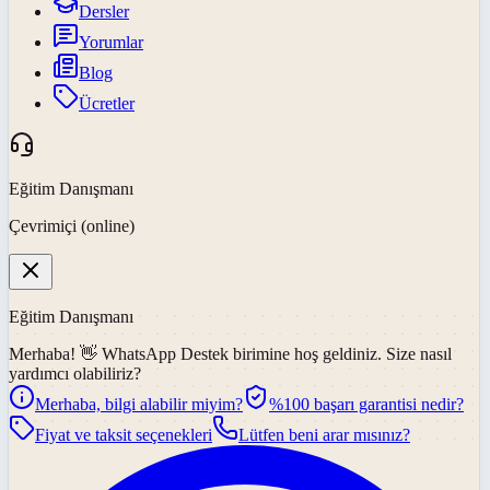
Dersler
Yorumlar
Blog
Ücretler
Eğitim Danışmanı
Çevrimiçi (online)
Eğitim Danışmanı
Merhaba! 👋
WhatsApp Destek
birimine hoş geldiniz. Size nasıl
yardımcı olabiliriz?
Merhaba, bilgi alabilir miyim?
%100 başarı garantisi nedir?
Fiyat ve taksit seçenekleri
Lütfen beni arar mısınız?