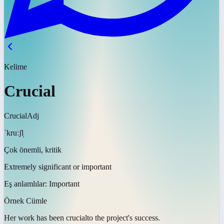
Kelime
Crucial
Crucial
Adj
ˈkruːʃl̩
Çok önemli, kritik
Extremely significant or important
Eş anlamlılar:
Important
Örnek Cümle
Her work has been
crucial
to the project's success.