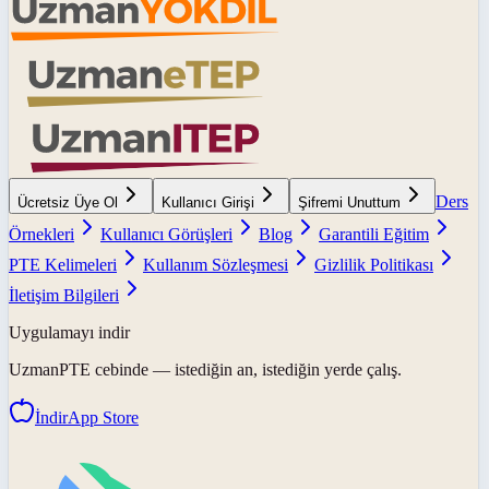
Ders
Ücretsiz Üye Ol
Kullanıcı Girişi
Şifremi Unuttum
Örnekleri
Kullanıcı Görüşleri
Blog
Garantili Eğitim
PTE Kelimeleri
Kullanım Sözleşmesi
Gizlilik Politikası
İletişim Bilgileri
Uygulamayı indir
UzmanPTE
cebinde — istediğin an, istediğin yerde çalış.
İndir
App Store