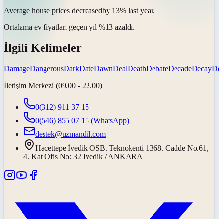
Average house prices
decreased
by 13% last year.
Ortalama ev fiyatları geçen yıl %13
azaldı
.
İlgili Kelimeler
Damage
Dangerous
Dark
Date
Dawn
Deal
Death
Debate
Decade
Decay
De
İletişim Merkezi (09.00 - 22.00)
0(312) 911 37 15
0(546) 855 07 15
(WhatsApp)
destek@uzmandil.com
Hacettepe İvedik OSB. Teknokenti 1368. Cadde No.61,
4. Kat Ofis No: 32 İvedik / ANKARA