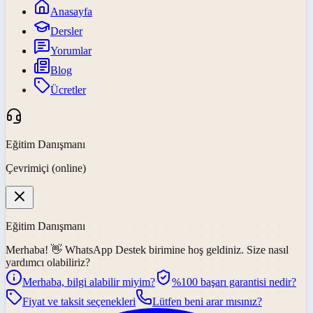
Anasayfa
Dersler
Yorumlar
Blog
Ücretler
Eğitim Danışmanı
Çevrimiçi (online)
Eğitim Danışmanı
Merhaba! 👋
WhatsApp Destek
birimine hoş geldiniz. Size nasıl
yardımcı olabiliriz?
Merhaba, bilgi alabilir miyim?
%100 başarı garantisi nedir?
Fiyat ve taksit seçenekleri
Lütfen beni arar mısınız?