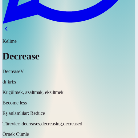
Kelime
Decrease
Decrease
V
dɪˈkriːs
Küçülmek, azaltmak, eksiltmek
Become less
Eş anlamlılar:
Reduce
Türevler:
decreases,decreasing,decreased
Örnek Cümle