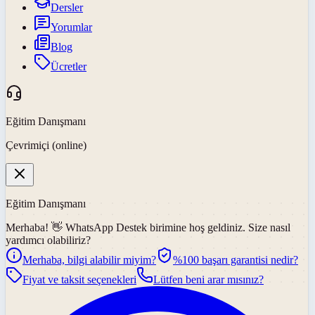
Dersler
Yorumlar
Blog
Ücretler
Eğitim Danışmanı
Çevrimiçi (online)
Eğitim Danışmanı
Merhaba! 👋
WhatsApp Destek
birimine hoş geldiniz. Size nasıl
yardımcı olabiliriz?
Merhaba, bilgi alabilir miyim?
%100 başarı garantisi nedir?
Fiyat ve taksit seçenekleri
Lütfen beni arar mısınız?