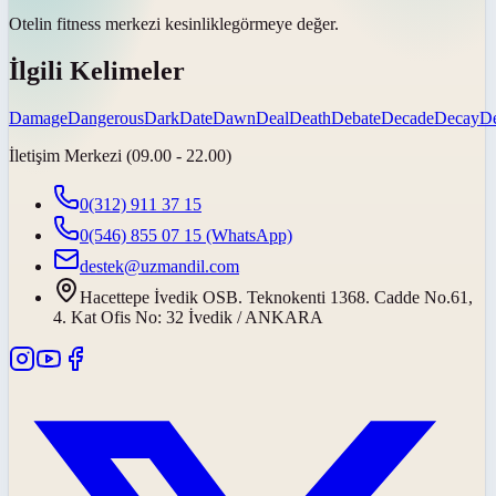
Otelin fitness merkezi
kesinlikle
görmeye değer.
İlgili Kelimeler
Damage
Dangerous
Dark
Date
Dawn
Deal
Death
Debate
Decade
Decay
De
İletişim Merkezi (09.00 - 22.00)
0(312) 911 37 15
0(546) 855 07 15
(WhatsApp)
destek@uzmandil.com
Hacettepe İvedik OSB. Teknokenti 1368. Cadde No.61,
4. Kat Ofis No: 32 İvedik / ANKARA