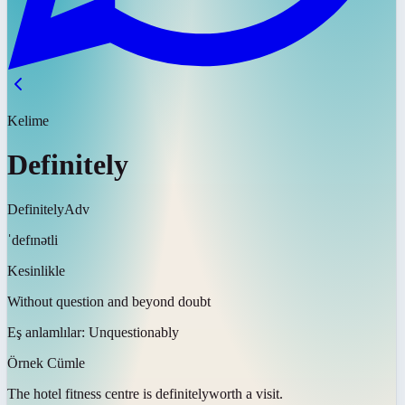
Kelime
Definitely
Definitely
Adv
ˈdefɪnətli
Kesinlikle
Without question and beyond doubt
Eş anlamlılar:
Unquestionably
Örnek Cümle
The hotel fitness centre is
definitely
worth a visit.