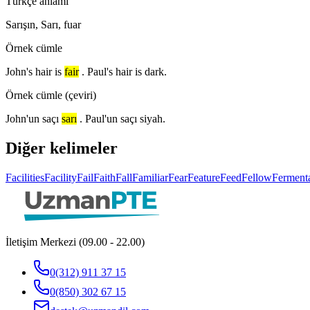
Türkçe anlamı
Sarışın, Sarı, fuar
Örnek cümle
John's hair is
fair
. Paul's hair is dark.
Örnek cümle (çeviri)
John'un saçı
sarı
. Paul'un saçı siyah.
Diğer kelimeler
Facilities
Facility
Fail
Faith
Fall
Familiar
Fear
Feature
Feed
Fellow
Ferment
İletişim Merkezi (09.00 - 22.00)
0(312) 911 37 15
0(850) 302 67 15