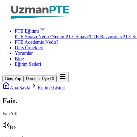
PTE Eğitimi
PTE Sınavı Nedir?
Neden PTE Sınavı?
PTE Başvuruları
PTE Sın
PTE Academic Nedir?
Ders Örnekleri
Yorumlar
Blog
Eğitim Setleri
Giriş Yap
Ücretsiz Üye Ol
Ana Sayfa
Kelime Listesi
Fair
.
Fair
Adj
feə