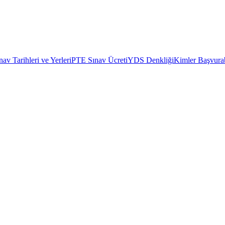
av Tarihleri ve Yerleri
PTE Sınav Ücreti
YDS Denkliği
Kimler Başvurab