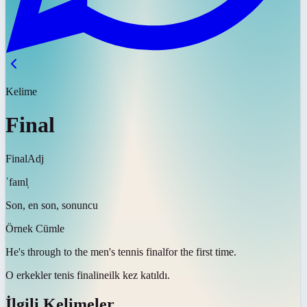
Kelime
Final
Final
Adj
ˈfaɪnl̩
Son, en son, sonuncu
Örnek Cümle
He's through to the men's tennis
final
for the first time.
O erkekler tenis
finaline
ilk kez katıldı.
İlgili Kelimeler