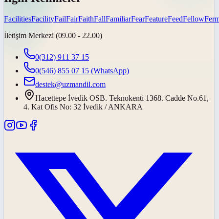
Facilities
Facility
Fail
Fair
Faith
Fall
Familiar
Fear
Feature
Feed
Fellow
Ferm
İletişim Merkezi (09.00 - 22.00)
0(312) 911 37 15
0(546) 855 07 15
(WhatsApp)
destek@uzmandil.com
Hacettepe İvedik OSB. Teknokenti 1368. Cadde No.61,
4. Kat Ofis No: 32 İvedik / ANKARA