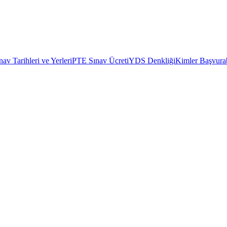
av Tarihleri ve Yerleri
PTE Sınav Ücreti
YDS Denkliği
Kimler Başvurab