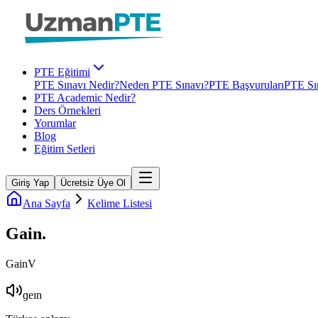
PTE Eğitimi
PTE Sınavı Nedir?
Neden PTE Sınavı?
PTE Başvuruları
PTE Sın
PTE Academic Nedir?
Ders Örnekleri
Yorumlar
Blog
Eğitim Setleri
Giriş Yap
Ücretsiz Üye Ol
Ana Sayfa
Kelime Listesi
Gain
.
Gain
V
ɡeɪn