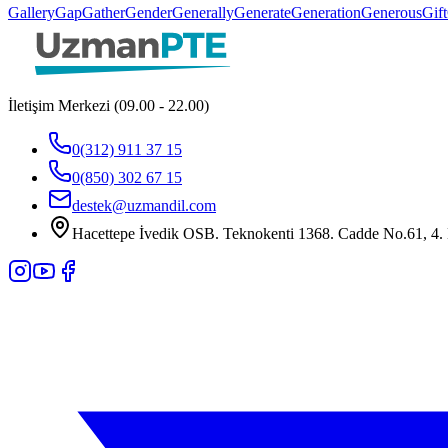
Gallery
Gap
Gather
Gender
Generally
Generate
Generation
Generous
Gift
İletişim Merkezi (09.00 - 22.00)
0(312) 911 37 15
0(850) 302 67 15
destek@uzmandil.com
Hacettepe İvedik OSB. Teknokenti 1368. Cadde No.61, 4