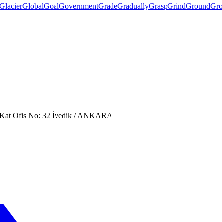
Glacier
Global
Goal
Government
Grade
Gradually
Grasp
Grind
Ground
Gr
. Kat Ofis No: 32 İvedik / ANKARA