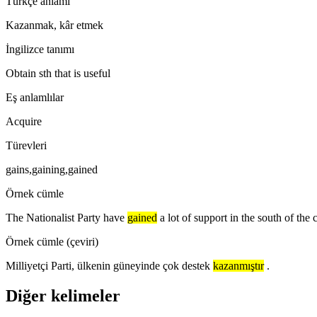
Türkçe anlamı
Kazanmak, kâr etmek
İngilizce tanımı
Obtain sth that is useful
Eş anlamlılar
Acquire
Türevleri
gains,gaining,gained
Örnek cümle
The Nationalist Party have
gained
a lot of support in the south of the 
Örnek cümle (çeviri)
Milliyetçi Parti, ülkenin güneyinde çok destek
kazanmıştır
.
Diğer kelimeler