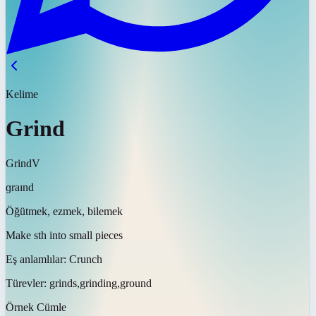
Kelime
Grind
Grind
V
ɡraɪnd
Öğütmek, ezmek, bilemek
Make sth into small pieces
Eş anlamlılar:
Crunch
Türevler:
grinds,grinding,ground
Örnek Cümle