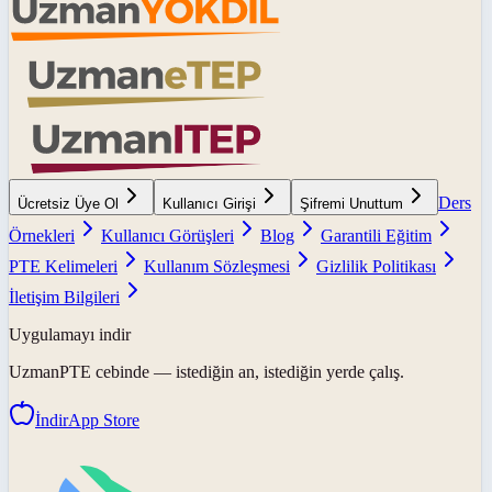
Ders
Ücretsiz Üye Ol
Kullanıcı Girişi
Şifremi Unuttum
Örnekleri
Kullanıcı Görüşleri
Blog
Garantili Eğitim
PTE Kelimeleri
Kullanım Sözleşmesi
Gizlilik Politikası
İletişim Bilgileri
Uygulamayı indir
UzmanPTE
cebinde — istediğin an, istediğin yerde çalış.
İndir
App Store