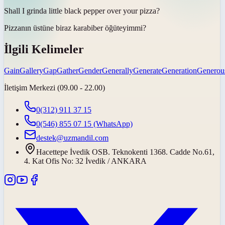
Shall I
grind
a little black pepper over your pizza?
Pizzanın üstüne biraz karabiber
öğüteyim
mi?
İlgili Kelimeler
Gain
Gallery
Gap
Gather
Gender
Generally
Generate
Generation
Generou
İletişim Merkezi (09.00 - 22.00)
0(312) 911 37 15
0(546) 855 07 15
(WhatsApp)
destek@uzmandil.com
Hacettepe İvedik OSB. Teknokenti 1368. Cadde No.61,
4. Kat Ofis No: 32 İvedik / ANKARA