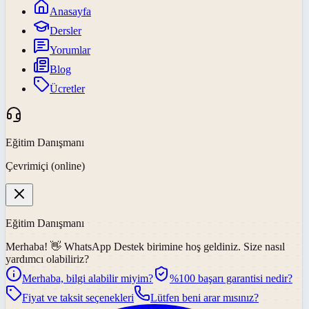
Anasayfa
Dersler
Yorumlar
Blog
Ücretler
Eğitim Danışmanı
Çevrimiçi (online)
Eğitim Danışmanı
Merhaba! 👋
WhatsApp Destek
birimine hoş geldiniz. Size nasıl
yardımcı olabiliriz?
Merhaba, bilgi alabilir miyim?
%100 başarı garantisi nedir?
Fiyat ve taksit seçenekleri
Lütfen beni arar mısınız?