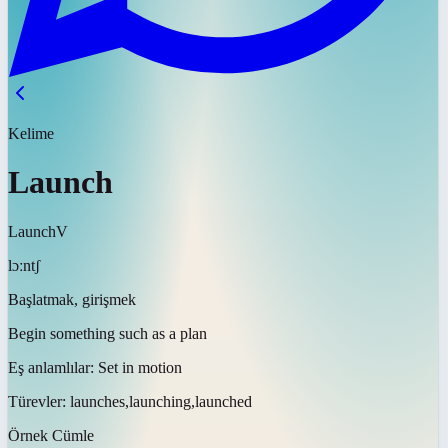
Kelime
Launch
Launch
V
lɔːntʃ
Başlatmak, girişmek
Begin something such as a plan
Eş anlamlılar:
Set in motion
Türevler:
launches,launching,launched
Örnek Cümle