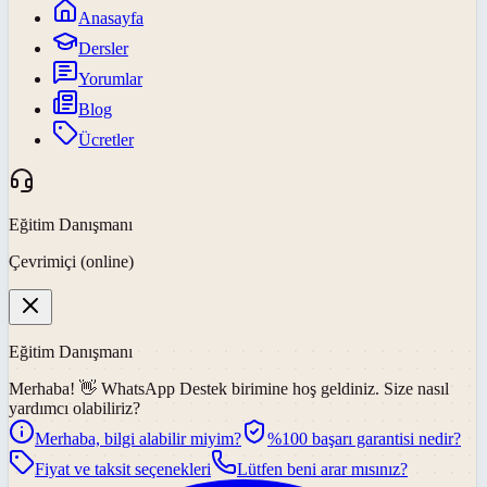
Anasayfa
Dersler
Yorumlar
Blog
Ücretler
Eğitim Danışmanı
Çevrimiçi (online)
Eğitim Danışmanı
Merhaba! 👋
WhatsApp Destek
birimine hoş geldiniz. Size nasıl
yardımcı olabiliriz?
Merhaba, bilgi alabilir miyim?
%100 başarı garantisi nedir?
Fiyat ve taksit seçenekleri
Lütfen beni arar mısınız?