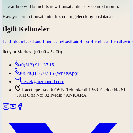
The airline will
launch
its new transatlantic service next month.
Havayolu yeni transatlantik hizmetini gelecek ay
başlatacak
.
İlgili Kelimeler
Lab
Labour
Lack
Land
Landscape
Last
Later
Layer
Lead
Leak
Least
Lectu
İletişim Merkezi (09.00 - 22.00)
0(312) 911 37 15
0(546) 855 07 15
(WhatsApp)
destek@uzmandil.com
Hacettepe İvedik OSB. Teknokenti 1368. Cadde No.61,
4. Kat Ofis No: 32 İvedik / ANKARA