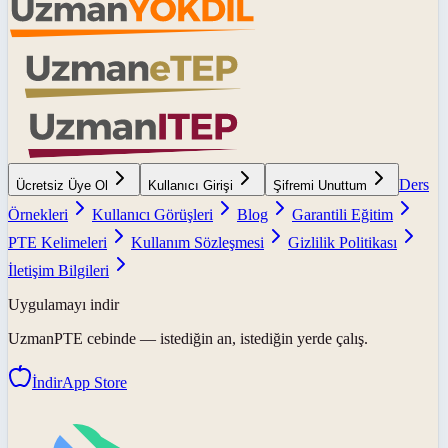
Ders
Ücretsiz Üye Ol
Kullanıcı Girişi
Şifremi Unuttum
Örnekleri
Kullanıcı Görüşleri
Blog
Garantili Eğitim
PTE Kelimeleri
Kullanım Sözleşmesi
Gizlilik Politikası
İletişim Bilgileri
Uygulamayı indir
UzmanPTE
cebinde — istediğin an, istediğin yerde çalış.
İndir
App Store