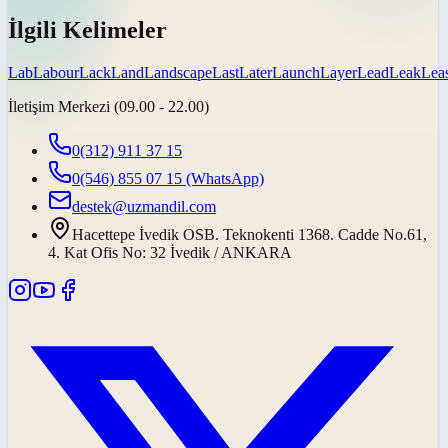
İlgili Kelimeler
Lab
Labour
Lack
Land
Landscape
Last
Later
Launch
Layer
Lead
Leak
Lea
İletişim Merkezi (09.00 - 22.00)
0(312) 911 37 15
0(546) 855 07 15
(WhatsApp)
destek@uzmandil.com
Hacettepe İvedik OSB. Teknokenti 1368. Cadde No.61,
4. Kat Ofis No: 32 İvedik / ANKARA