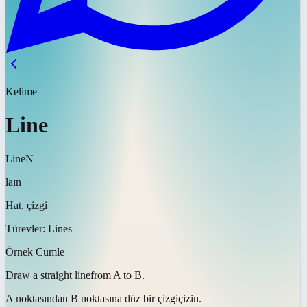
Kelime
Line
Line
N
laɪn
Hat, çizgi
Türevler:
Lines
Örnek Cümle
Draw a straight
line
from A to B.
A noktasından B noktasına düz bir
çizgi
çizin.