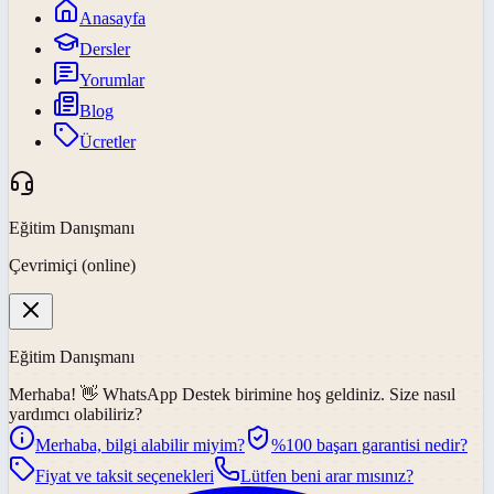
Anasayfa
Dersler
Yorumlar
Blog
Ücretler
Eğitim Danışmanı
Çevrimiçi (online)
Eğitim Danışmanı
Merhaba! 👋
WhatsApp Destek
birimine hoş geldiniz. Size nasıl
yardımcı olabiliriz?
Merhaba, bilgi alabilir miyim?
%100 başarı garantisi nedir?
Fiyat ve taksit seçenekleri
Lütfen beni arar mısınız?