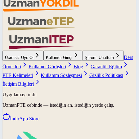
Ders
Ücretsiz Üye Ol
Kullanıcı Girişi
Şifremi Unuttum
Örnekleri
Kullanıcı Görüşleri
Blog
Garantili Eğitim
PTE Kelimeleri
Kullanım Sözleşmesi
Gizlilik Politikası
İletişim Bilgileri
Uygulamayı indir
UzmanPTE
cebinde — istediğin an, istediğin yerde çalış.
İndir
App Store