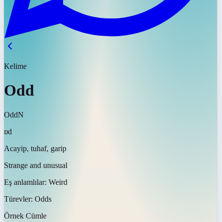
Kelime
Odd
Odd
N
ɒd
Acayip, tuhaf, garip
Strange and unusual
Eş anlamlılar:
Weird
Türevler:
Odds
Örnek Cümle