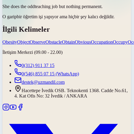
She does the
odd
teaching job but nothing permanent.
O
garip
bir öğretim işi yapıyor ama hiçbir şey kalıcı değildir.
İlgili Kelimeler
Obesity
Object
Observe
Obstacle
Obtain
Obvious
Occupation
Occupy
Oc
İletişim Merkezi (09.00 - 22.00)
0(312) 911 37 15
0(546) 855 07 15
(WhatsApp)
destek@uzmandil.com
Hacettepe İvedik OSB. Teknokenti 1368. Cadde No.61,
4. Kat Ofis No: 32 İvedik / ANKARA