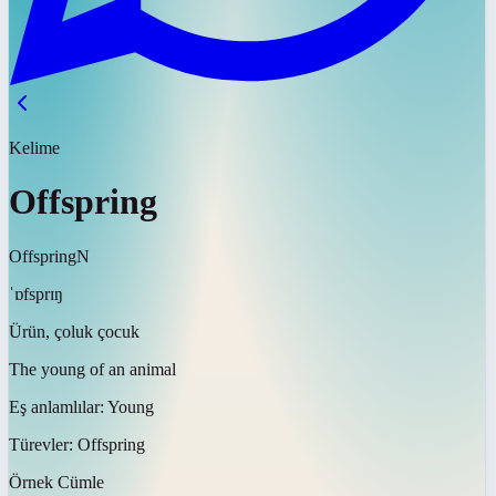
Kelime
Offspring
Offspring
N
ˈɒfsprɪŋ
Ürün, çoluk çocuk
The young of an animal
Eş anlamlılar:
Young
Türevler:
Offspring
Örnek Cümle