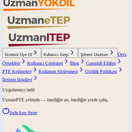
Ders
Ücretsiz Üye Ol
Kullanıcı Girişi
Şifremi Unuttum
Örnekleri
Kullanıcı Görüşleri
Blog
Garantili Eğitim
PTE Kelimeleri
Kullanım Sözleşmesi
Gizlilik Politikası
İletişim Bilgileri
Uygulamayı indir
UzmanPTE
cebinde — istediğin an, istediğin yerde çalış.
İndir
App Store