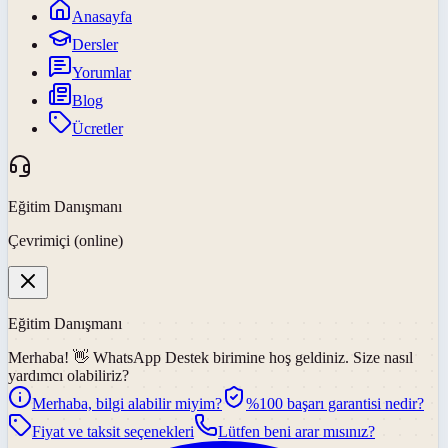
Anasayfa
Dersler
Yorumlar
Blog
Ücretler
Eğitim Danışmanı
Çevrimiçi (online)
Eğitim Danışmanı
Merhaba! 👋
WhatsApp Destek
birimine hoş geldiniz. Size nasıl
yardımcı olabiliriz?
Merhaba, bilgi alabilir miyim?
%100 başarı garantisi nedir?
Fiyat ve taksit seçenekleri
Lütfen beni arar mısınız?