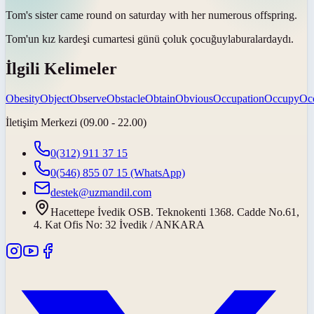
Tom's sister came round on saturday with her numerous
offspring
.
Tom'un kız kardeşi cumartesi günü
çoluk çocuğuyla
buralardaydı.
İlgili Kelimeler
Obesity
Object
Observe
Obstacle
Obtain
Obvious
Occupation
Occupy
Oc
İletişim Merkezi (09.00 - 22.00)
0(312) 911 37 15
0(546) 855 07 15
(WhatsApp)
destek@uzmandil.com
Hacettepe İvedik OSB. Teknokenti 1368. Cadde No.61,
4. Kat Ofis No: 32 İvedik / ANKARA