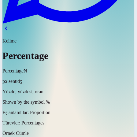
Kelime
Percentage
Percentage
N
pəˈsentɪdʒ
Yüzde, yüzdesi, oran
Shown by the symbol %
Eş anlamlılar:
Proportion
Türevler:
Percentages
Örnek Cümle