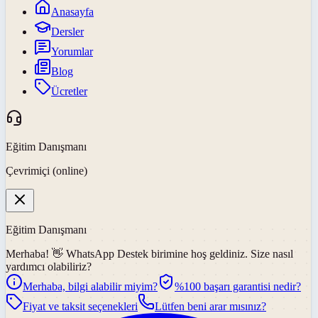
Anasayfa
Dersler
Yorumlar
Blog
Ücretler
Eğitim Danışmanı
Çevrimiçi (online)
Eğitim Danışmanı
Merhaba! 👋
WhatsApp Destek
birimine hoş geldiniz. Size nasıl
yardımcı olabiliriz?
Merhaba, bilgi alabilir miyim?
%100 başarı garantisi nedir?
Fiyat ve taksit seçenekleri
Lütfen beni arar mısınız?