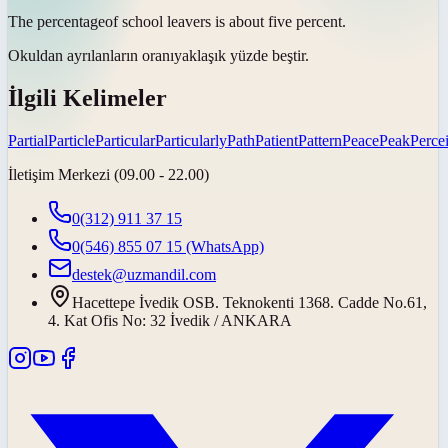
The
percentage
of school leavers is about five percent.
Okuldan ayrılanların
oranı
yaklaşık yüzde beştir.
İlgili Kelimeler
Partial
Particle
Particular
Particularly
Path
Patient
Pattern
Peace
Peak
Perce
İletişim Merkezi (09.00 - 22.00)
0(312) 911 37 15
0(546) 855 07 15
(WhatsApp)
destek@uzmandil.com
Hacettepe İvedik OSB. Teknokenti 1368. Cadde No.61,
4. Kat Ofis No: 32 İvedik / ANKARA