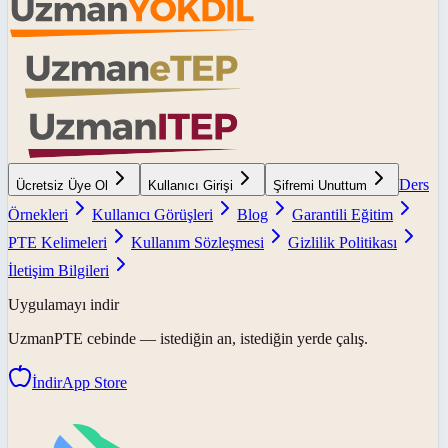
Ders
Ücretsiz Üye Ol
Kullanıcı Girişi
Şifremi Unuttum
Örnekleri
Kullanıcı Görüşleri
Blog
Garantili Eğitim
PTE Kelimeleri
Kullanım Sözleşmesi
Gizlilik Politikası
İletişim Bilgileri
Uygulamayı indir
UzmanPTE
cebinde — istediğin an, istediğin yerde çalış.
İndir
App Store