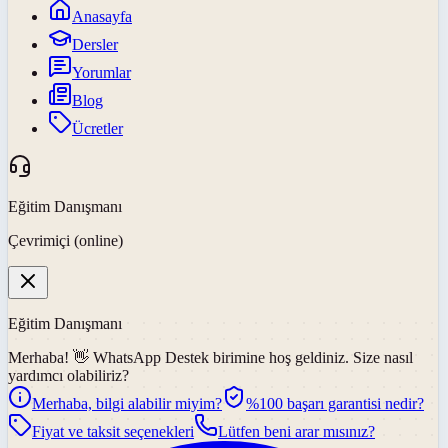
Anasayfa
Dersler
Yorumlar
Blog
Ücretler
Eğitim Danışmanı
Çevrimiçi (online)
Eğitim Danışmanı
Merhaba! 👋
WhatsApp Destek
birimine hoş geldiniz. Size nasıl
yardımcı olabiliriz?
Merhaba, bilgi alabilir miyim?
%100 başarı garantisi nedir?
Fiyat ve taksit seçenekleri
Lütfen beni arar mısınız?