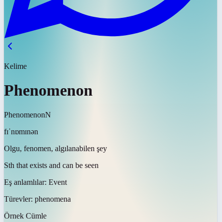
Kelime
Phenomenon
Phenomenon
N
fɪˈnɒmɪnən
Olgu, fenomen, algılanabilen şey
Sth that exists and can be seen
Eş anlamlılar:
Event
Türevler:
phenomena
Örnek Cümle