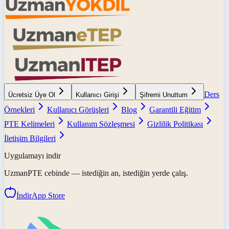
Ders
Ücretsiz Üye Ol
Kullanıcı Girişi
Şifremi Unuttum
Örnekleri
Kullanıcı Görüşleri
Blog
Garantili Eğitim
PTE Kelimeleri
Kullanım Sözleşmesi
Gizlilik Politikası
İletişim Bilgileri
Uygulamayı indir
UzmanPTE
cebinde — istediğin an, istediğin yerde çalış.
İndir
App Store