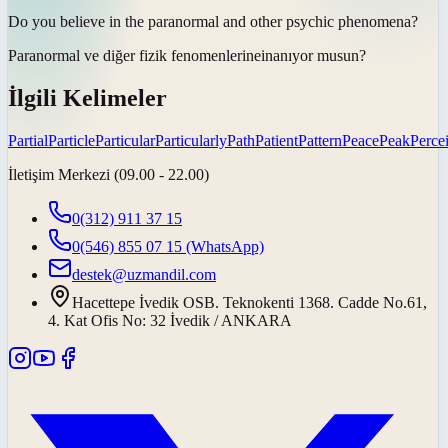
Do you believe in the paranormal and other psychic
phenomena
?
Paranormal ve diğer fizik
fenomenlerine
inanıyor musun?
İlgili Kelimeler
Partial
Particle
Particular
Particularly
Path
Patient
Pattern
Peace
Peak
Perce
İletişim Merkezi (09.00 - 22.00)
0(312) 911 37 15
0(546) 855 07 15
(WhatsApp)
destek@uzmandil.com
Hacettepe İvedik OSB. Teknokenti 1368. Cadde No.61,
4. Kat Ofis No: 32 İvedik / ANKARA