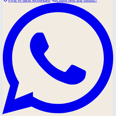
Fiyat ve taksit seçenekleri
Lütfen beni arar mısınız?