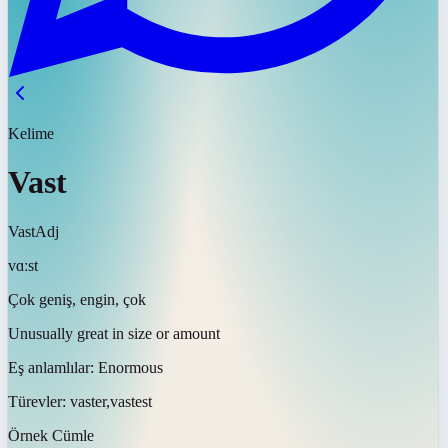
Kelime
Vast
Vast
Adj
vɑːst
Çok geniş, engin, çok
Unusually great in size or amount
Eş anlamlılar:
Enormous
Türevler:
vaster,vastest
Örnek Cümle