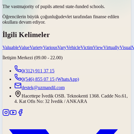
The
vast
majority of pupils attend state-funded schools.
Öğrencilerin
büyük çoğunluğu
devlet tarafından finanse edilen
okullara devam ediyor.
İlgili Kelimeler
Valuable
Value
Variety
Various
Vary
Vehicle
Victim
View
Virtually
Visual
V
İletişim Merkezi (09.00 - 22.00)
0(312) 911 37 15
0(546) 855 07 15
(WhatsApp)
destek@uzmandil.com
Hacettepe İvedik OSB. Teknokenti 1368. Cadde No.61,
4. Kat Ofis No: 32 İvedik / ANKARA