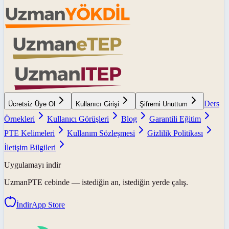
Ders
Ücretsiz Üye Ol
Kullanıcı Girişi
Şifremi Unuttum
Örnekleri
Kullanıcı Görüşleri
Blog
Garantili Eğitim
PTE Kelimeleri
Kullanım Sözleşmesi
Gizlilik Politikası
İletişim Bilgileri
Uygulamayı indir
UzmanPTE
cebinde — istediğin an, istediğin yerde çalış.
İndir
App Store