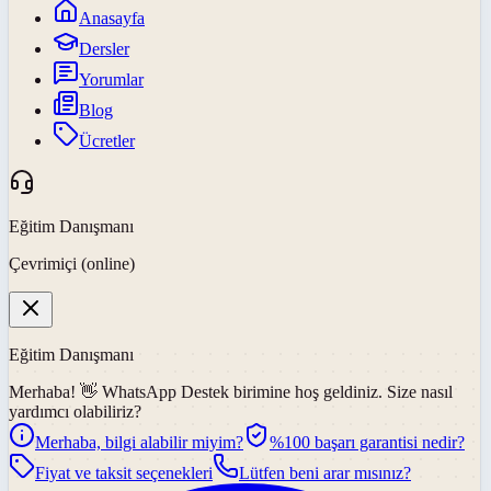
Anasayfa
Dersler
Yorumlar
Blog
Ücretler
Eğitim Danışmanı
Çevrimiçi (online)
Eğitim Danışmanı
Merhaba! 👋
WhatsApp Destek
birimine hoş geldiniz. Size nasıl
yardımcı olabiliriz?
Merhaba, bilgi alabilir miyim?
%100 başarı garantisi nedir?
Fiyat ve taksit seçenekleri
Lütfen beni arar mısınız?