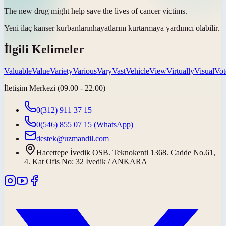
The new drug might help save the lives of cancer
victims
.
Yeni ilaç kanser
kurbanların
hayatlarını kurtarmaya yardımcı olabilir.
İlgili Kelimeler
Valuable
Value
Variety
Various
Vary
Vast
Vehicle
View
Virtually
Visual
Vot
İletişim Merkezi (09.00 - 22.00)
0(312) 911 37 15
0(546) 855 07 15
(WhatsApp)
destek@uzmandil.com
Hacettepe İvedik OSB. Teknokenti 1368. Cadde No.61,
4. Kat Ofis No: 32 İvedik / ANKARA