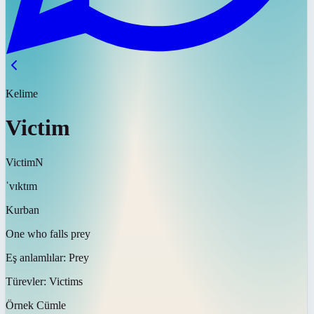
Kelime
Victim
Victim
N
ˈvɪktɪm
Kurban
One who falls prey
Eş anlamlılar:
Prey
Türevler:
Victims
Örnek Cümle