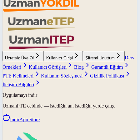
Ders
Ücretsiz Üye Ol
Kullanıcı Girişi
Şifremi Unuttum
Örnekleri
Kullanıcı Görüşleri
Blog
Garantili Eğitim
PTE Kelimeleri
Kullanım Sözleşmesi
Gizlilik Politikası
İletişim Bilgileri
Uygulamayı indir
UzmanPTE
cebinde — istediğin an, istediğin yerde çalış.
İndir
App Store