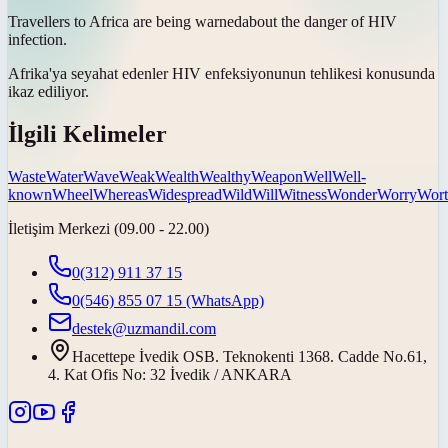
Travellers to Africa are being
warned
about the danger of HIV
infection.
Afrika'ya seyahat edenler HIV enfeksiyonunun tehlikesi konusunda
ikaz ediliyor
.
İlgili Kelimeler
Waste
Water
Wave
Weak
Wealth
Wealthy
Weapon
Well
Well-
known
Wheel
Whereas
Widespread
Wild
Will
Witness
Wonder
Worry
Wor
İletişim Merkezi (09.00 - 22.00)
0(312) 911 37 15
0(546) 855 07 15
(WhatsApp)
destek@uzmandil.com
Hacettepe İvedik OSB. Teknokenti 1368. Cadde No.61,
4. Kat Ofis No: 32 İvedik / ANKARA