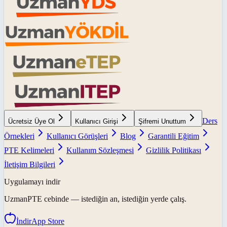
Ders
Ücretsiz Üye Ol
Kullanıcı Girişi
Şifremi Unuttum
Örnekleri
Kullanıcı Görüşleri
Blog
Garantili Eğitim
PTE Kelimeleri
Kullanım Sözleşmesi
Gizlilik Politikası
İletişim Bilgileri
Uygulamayı indir
UzmanPTE
cebinde — istediğin an, istediğin yerde çalış.
İndir
App Store