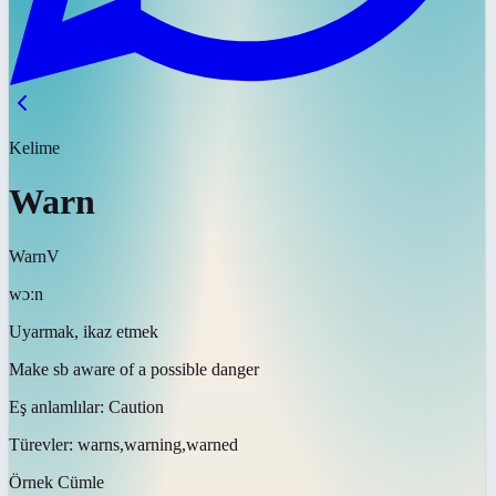
Kelime
Warn
Warn
V
wɔːn
Uyarmak, ikaz etmek
Make sb aware of a possible danger
Eş anlamlılar:
Caution
Türevler:
warns,warning,warned
Örnek Cümle