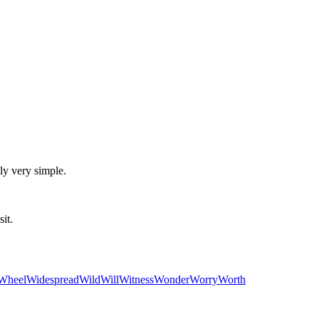
ly very simple.
it.
Wheel
Widespread
Wild
Will
Witness
Wonder
Worry
Worth