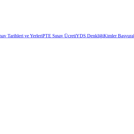
av Tarihleri ve Yerleri
PTE Sınav Ücreti
YDS Denkliği
Kimler Başvurab