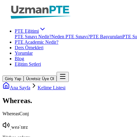
PTE Eğitimi
PTE Sınavı Nedir?
Neden PTE Sınavı?
PTE Başvuruları
PTE Sın
PTE Academic Nedir?
Ders Örnekleri
Yorumlar
Blog
Eğitim Setleri
Giriş Yap
Ücretsiz Üye Ol
Ana Sayfa
Kelime Listesi
Whereas
.
Whereas
Conj
ˌweəˈræz