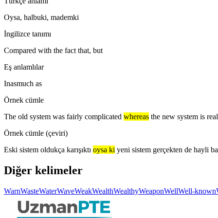
Türkçe anlamı
Oysa, halbuki, mademki
İngilizce tanımı
Compared with the fact that, but
Eş anlamlılar
Inasmuch as
Örnek cümle
The old system was fairly complicated
whereas
the new system is real
Örnek cümle (çeviri)
Eski sistem oldukça karışıktı
oysa ki
yeni sistem gerçekten de hayli bas
Diğer kelimeler
Warn
Waste
Water
Wave
Weak
Wealth
Wealthy
Weapon
Well
Well-known