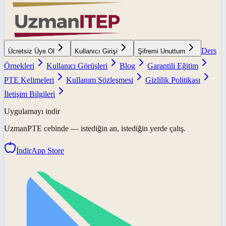
Ders
Ücretsiz Üye Ol
Kullanıcı Girişi
Şifremi Unuttum
Örnekleri
Kullanıcı Görüşleri
Blog
Garantili Eğitim
PTE Kelimeleri
Kullanım Sözleşmesi
Gizlilik Politikası
İletişim Bilgileri
Uygulamayı indir
UzmanPTE
cebinde — istediğin an, istediğin yerde çalış.
İndir
App Store