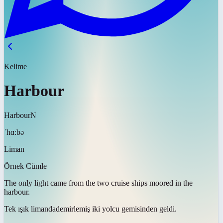
Kelime
Harbour
Harbour
N
ˈhɑːbə
Liman
Örnek Cümle
The only light came from the two cruise ships moored in the
harbour
.
Tek ışık
limanda
demirlemiş iki yolcu gemisinden geldi.