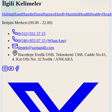
İlgili Kelimeler
Habitat
Hand
Handle
Hang
Happen
Hardly
Harmful
Health
Healthy
Hear
H
İletişim Merkezi (09.00 - 22.00)
0(312) 911 37 15
0(546) 855 07 15
(WhatsApp)
destek@uzmandil.com
Hacettepe İvedik OSB. Teknokenti 1368. Cadde No.61,
4. Kat Ofis No: 32 İvedik / ANKARA