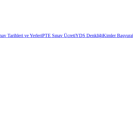
av Tarihleri ve Yerleri
PTE Sınav Ücreti
YDS Denkliği
Kimler Başvurab