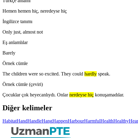
Türkçe anlamı
Hemen hemen hiç, neredeyse hiç
İngilizce tanımı
Only just, almost not
Eş anlamlılar
Barely
Örnek cümle
The children were so excited. They could
hardly
speak.
Örnek cümle (çeviri)
Çocuklar çok heyecanlıydı. Onlar
nerdeyse hiç
konuşamadılar.
Diğer kelimeler
Habitat
Hand
Handle
Hang
Happen
Harbour
Harmful
Health
Healthy
Hea