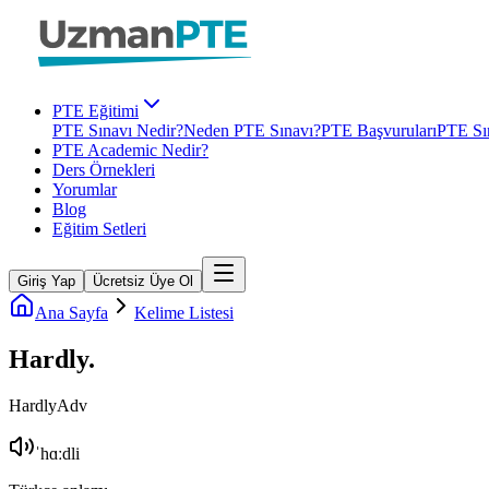
PTE Eğitimi
PTE Sınavı Nedir?
Neden PTE Sınavı?
PTE Başvuruları
PTE Sın
PTE Academic Nedir?
Ders Örnekleri
Yorumlar
Blog
Eğitim Setleri
Giriş Yap
Ücretsiz Üye Ol
Ana Sayfa
Kelime Listesi
Hardly
.
Hardly
Adv
ˈhɑːdli