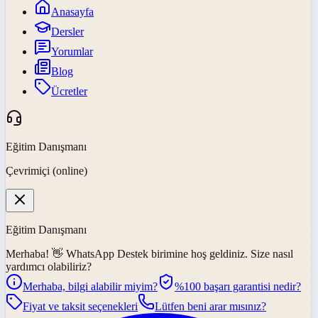
Anasayfa
Dersler
Yorumlar
Blog
Ücretler
Eğitim Danışmanı
Çevrimiçi (online)
Eğitim Danışmanı
Merhaba! 👋
WhatsApp Destek
birimine hoş geldiniz. Size nasıl
yardımcı olabiliriz?
Merhaba, bilgi alabilir miyim?
%100 başarı garantisi nedir?
Fiyat ve taksit seçenekleri
Lütfen beni arar mısınız?