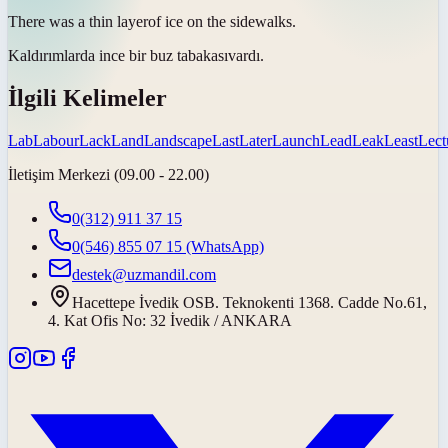
There was a thin
layer
of ice on the sidewalks.
Kaldırımlarda ince bir buz
tabakası
vardı.
İlgili Kelimeler
Lab
Labour
Lack
Land
Landscape
Last
Later
Launch
Lead
Leak
Least
Lect
İletişim Merkezi (09.00 - 22.00)
0(312) 911 37 15
0(546) 855 07 15
(WhatsApp)
destek@uzmandil.com
Hacettepe İvedik OSB. Teknokenti 1368. Cadde No.61,
4. Kat Ofis No: 32 İvedik / ANKARA