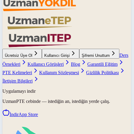
Ders
Ücretsiz Üye Ol
Kullanıcı Girişi
Şifremi Unuttum
Örnekleri
Kullanıcı Görüşleri
Blog
Garantili Eğitim
PTE Kelimeleri
Kullanım Sözleşmesi
Gizlilik Politikası
İletişim Bilgileri
Uygulamayı indir
UzmanPTE
cebinde — istediğin an, istediğin yerde çalış.
İndir
App Store