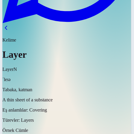
Kelime
Layer
Layer
N
ˈleɪə
Tabaka, katman
A thin sheet of a substance
Eş anlamlılar:
Covering
Türevler:
Layers
Örnek Cümle