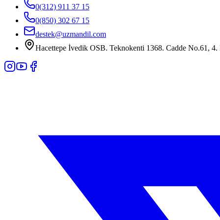
0(312) 911 37 15
0(850) 302 67 15
destek@uzmandil.com
Hacettepe İvedik OSB. Teknokenti 1368. Cadde No.61, 4