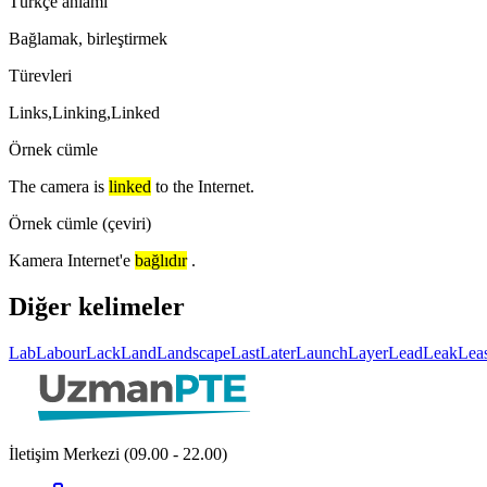
Türkçe anlamı
Bağlamak, birleştirmek
Türevleri
Links,Linking,Linked
Örnek cümle
The camera is
linked
to the Internet.
Örnek cümle (çeviri)
Kamera Internet'e
bağlıdır
.
Diğer kelimeler
Lab
Labour
Lack
Land
Landscape
Last
Later
Launch
Layer
Lead
Leak
Lea
İletişim Merkezi (09.00 - 22.00)