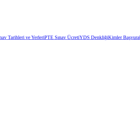
av Tarihleri ve Yerleri
PTE Sınav Ücreti
YDS Denkliği
Kimler Başvurab