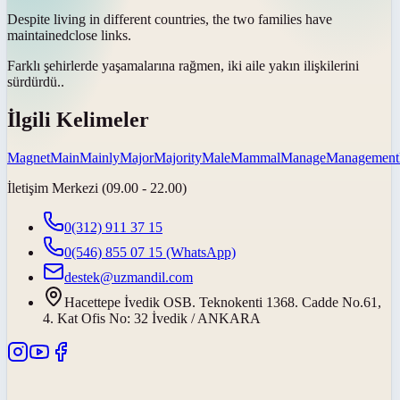
Despite living in different countries, the two families have
maintained
close links.
Farklı şehirlerde yaşamalarına rağmen, iki aile yakın ilişkilerini
sürdürdü.
.
İlgili Kelimeler
Magnet
Main
Mainly
Major
Majority
Male
Mammal
Manage
Management
İletişim Merkezi (09.00 - 22.00)
0(312) 911 37 15
0(546) 855 07 15
(WhatsApp)
destek@uzmandil.com
Hacettepe İvedik OSB. Teknokenti 1368. Cadde No.61,
4. Kat Ofis No: 32 İvedik / ANKARA