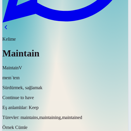
Kelime
Maintain
Maintain
V
meɪnˈteɪn
Sürdürmek, sağlamak
Continue to have
Eş anlamlılar:
Keep
Türevler:
maintains,maintaining,maintained
Örnek Cümle