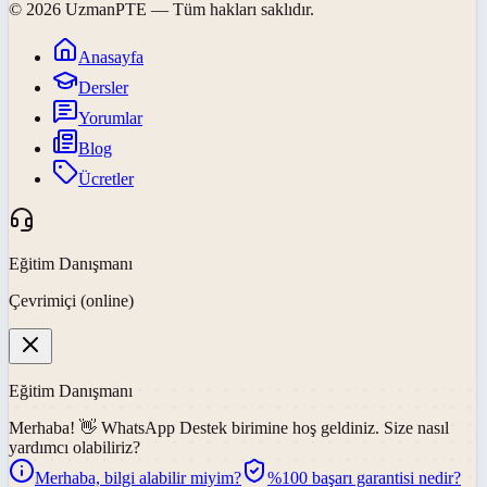
©
2026
UzmanPTE
— Tüm hakları saklıdır.
Anasayfa
Dersler
Yorumlar
Blog
Ücretler
Eğitim Danışmanı
Çevrimiçi (online)
Eğitim Danışmanı
Merhaba! 👋
WhatsApp Destek
birimine hoş geldiniz. Size nasıl
yardımcı olabiliriz?
Merhaba, bilgi alabilir miyim?
%100 başarı garantisi nedir?