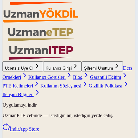
Ders
Ücretsiz Üye Ol
Kullanıcı Girişi
Şifremi Unuttum
Örnekleri
Kullanıcı Görüşleri
Blog
Garantili Eğitim
PTE Kelimeleri
Kullanım Sözleşmesi
Gizlilik Politikası
İletişim Bilgileri
Uygulamayı indir
UzmanPTE
cebinde — istediğin an, istediğin yerde çalış.
İndir
App Store