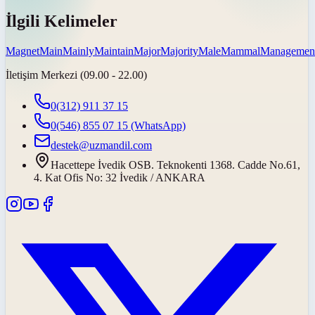
İlgili Kelimeler
Magnet
Main
Mainly
Maintain
Major
Majority
Male
Mammal
Managemen
İletişim Merkezi (09.00 - 22.00)
0(312) 911 37 15
0(546) 855 07 15
(WhatsApp)
destek@uzmandil.com
Hacettepe İvedik OSB. Teknokenti 1368. Cadde No.61,
4. Kat Ofis No: 32 İvedik / ANKARA