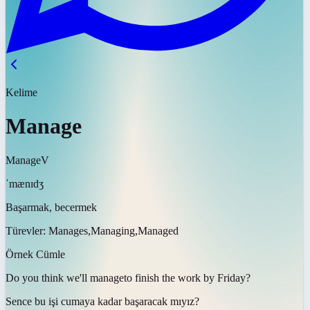
Kelime
Manage
Manage
V
ˈmænɪdʒ
Başarmak, becermek
Türevler:
Manages,Managing,Managed
Örnek Cümle
Do you think we'll
manage
to finish the work by Friday?
Sence bu işi cumaya kadar
başaracak mıyız
?