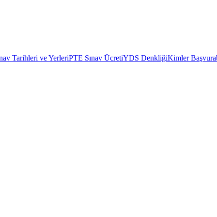
av Tarihleri ve Yerleri
PTE Sınav Ücreti
YDS Denkliği
Kimler Başvurab