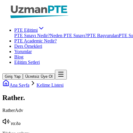
PTE Eğitimi
PTE Sınavı Nedir?
Neden PTE Sınavı?
PTE Başvuruları
PTE Sın
PTE Academic Nedir?
Ders Örnekleri
Yorumlar
Blog
Eğitim Setleri
Giriş Yap
Ücretsiz Üye Ol
Ana Sayfa
Kelime Listesi
Rather
.
Rather
Adv
ˈrɑːðə