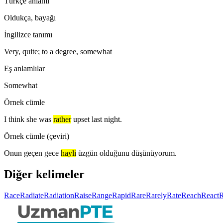
Türkçe anlamı
Oldukça, bayağı
İngilizce tanımı
Very, quite; to a degree, somewhat
Eş anlamlılar
Somewhat
Örnek cümle
I think she was
rather
upset last night.
Örnek cümle (çeviri)
Onun geçen gece
hayli
üzgün olduğunu düşünüyorum.
Diğer kelimeler
Race
Radiate
Radiation
Raise
Range
Rapid
Rare
Rarely
Rate
Reach
React
R