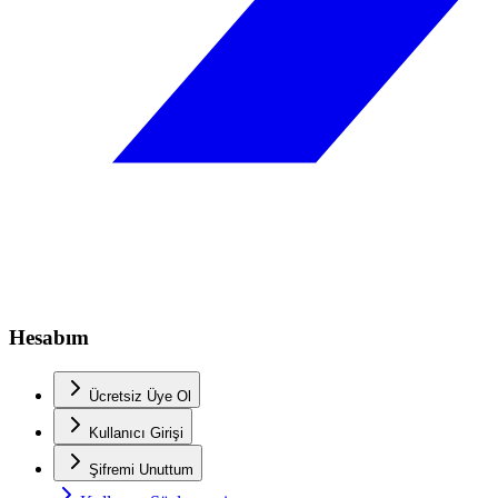
Hesabım
Ücretsiz Üye Ol
Kullanıcı Girişi
Şifremi Unuttum