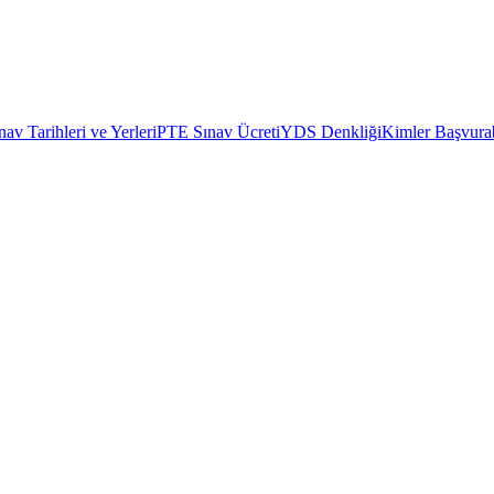
av Tarihleri ve Yerleri
PTE Sınav Ücreti
YDS Denkliği
Kimler Başvurab