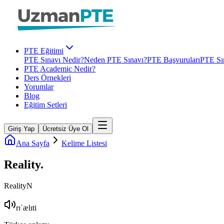
PTE Eğitimi
PTE Sınavı Nedir?
Neden PTE Sınavı?
PTE Başvuruları
PTE Sın
PTE Academic Nedir?
Ders Örnekleri
Yorumlar
Blog
Eğitim Setleri
Giriş Yap
Ücretsiz Üye Ol
Ana Sayfa
Kelime Listesi
Reality
.
Reality
N
rɪˈælɪti