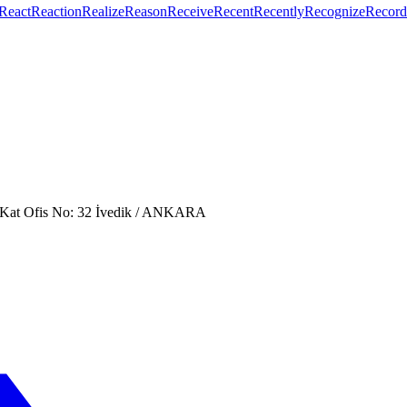
React
Reaction
Realize
Reason
Receive
Recent
Recently
Recognize
Record
. Kat Ofis No: 32 İvedik / ANKARA