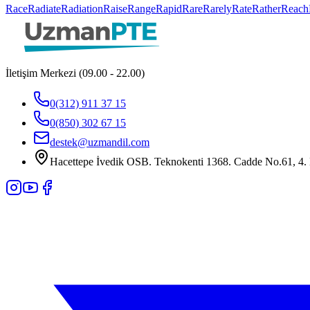
Race
Radiate
Radiation
Raise
Range
Rapid
Rare
Rarely
Rate
Rather
Reach
İletişim Merkezi (09.00 - 22.00)
0(312) 911 37 15
0(850) 302 67 15
destek@uzmandil.com
Hacettepe İvedik OSB. Teknokenti 1368. Cadde No.61, 4