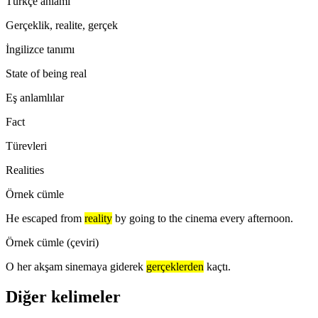
Türkçe anlamı
Gerçeklik, realite, gerçek
İngilizce tanımı
State of being real
Eş anlamlılar
Fact
Türevleri
Realities
Örnek cümle
He escaped from
reality
by going to the cinema every afternoon.
Örnek cümle (çeviri)
O her akşam sinemaya giderek
gerçeklerden
kaçtı.
Diğer kelimeler