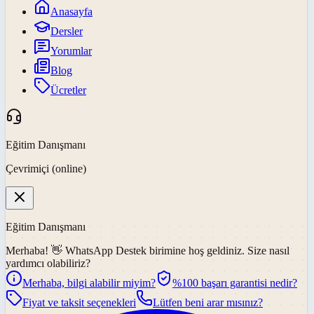
Anasayfa
Dersler
Yorumlar
Blog
Ücretler
Eğitim Danışmanı
Çevrimiçi (online)
Eğitim Danışmanı
Merhaba! 👋
WhatsApp Destek
birimine hoş geldiniz. Size nasıl
yardımcı olabiliriz?
Merhaba, bilgi alabilir miyim?
%100 başarı garantisi nedir?
Fiyat ve taksit seçenekleri
Lütfen beni arar mısınız?