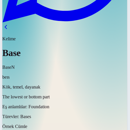
Kelime
Base
Base
N
beɪs
Kök, temel, dayanak
The lowest or bottom part
Eş anlamlılar:
Foundation
Türevler:
Bases
Örnek Cümle