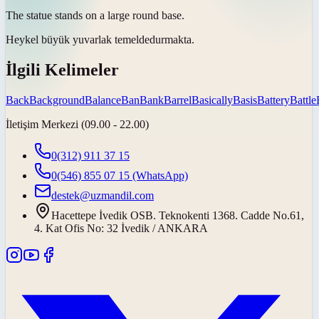
The statue stands on a large round
base
.
Heykel büyük yuvarlak
temelde
durmakta.
İlgili Kelimeler
Back
Background
Balance
Ban
Bank
Barrel
Basically
Basis
Battery
Battle
İletişim Merkezi (09.00 - 22.00)
0(312) 911 37 15
0(546) 855 07 15
(WhatsApp)
destek@uzmandil.com
Hacettepe İvedik OSB. Teknokenti 1368. Cadde No.61,
4. Kat Ofis No: 32 İvedik / ANKARA