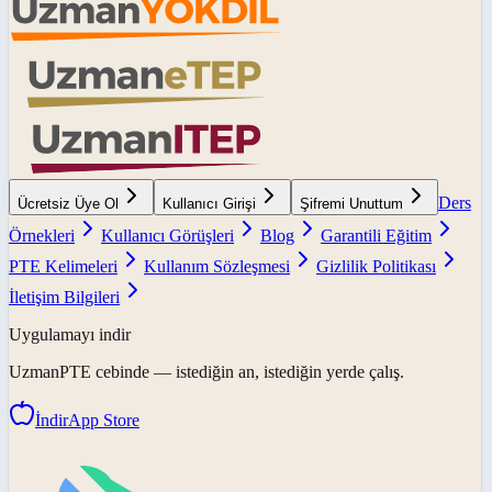
Ders
Ücretsiz Üye Ol
Kullanıcı Girişi
Şifremi Unuttum
Örnekleri
Kullanıcı Görüşleri
Blog
Garantili Eğitim
PTE Kelimeleri
Kullanım Sözleşmesi
Gizlilik Politikası
İletişim Bilgileri
Uygulamayı indir
UzmanPTE
cebinde — istediğin an, istediğin yerde çalış.
İndir
App Store