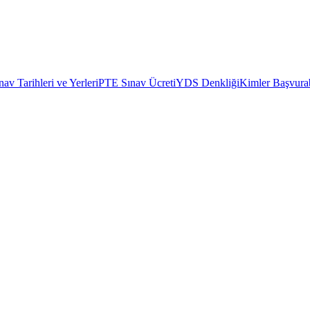
av Tarihleri ve Yerleri
PTE Sınav Ücreti
YDS Denkliği
Kimler Başvurab