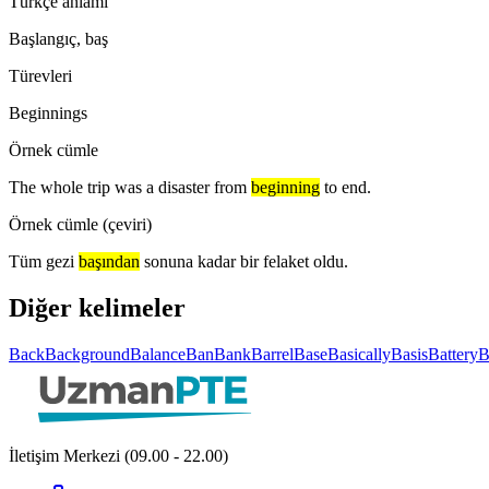
Türkçe anlamı
Başlangıç, baş
Türevleri
Beginnings
Örnek cümle
The whole trip was a disaster from
beginning
to end.
Örnek cümle (çeviri)
Tüm gezi
başından
sonuna kadar bir felaket oldu.
Diğer kelimeler
Back
Background
Balance
Ban
Bank
Barrel
Base
Basically
Basis
Battery
B
İletişim Merkezi (09.00 - 22.00)