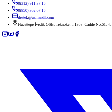
0(312) 911 37 15
0(850) 302 67 15
destek@uzmandil.com
Hacettepe İvedik OSB. Teknokenti 1368. Cadde No.61, 4