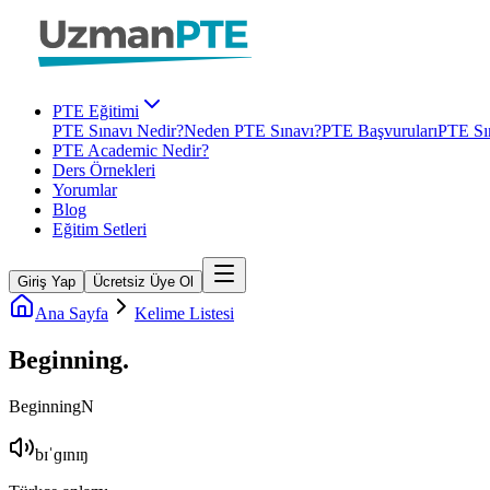
PTE Eğitimi
PTE Sınavı Nedir?
Neden PTE Sınavı?
PTE Başvuruları
PTE Sın
PTE Academic Nedir?
Ders Örnekleri
Yorumlar
Blog
Eğitim Setleri
Giriş Yap
Ücretsiz Üye Ol
Ana Sayfa
Kelime Listesi
Beginning
.
Beginning
N
bɪˈɡɪnɪŋ