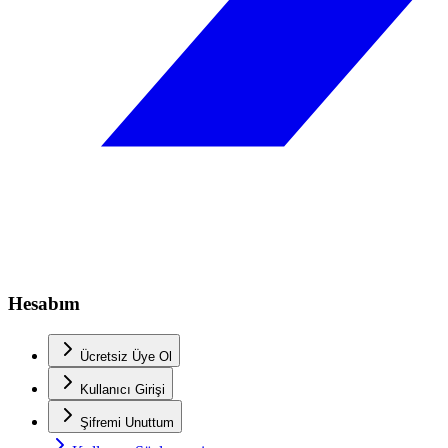
Hesabım
Ücretsiz Üye Ol
Kullanıcı Girişi
Şifremi Unuttum