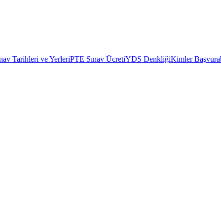
av Tarihleri ve Yerleri
PTE Sınav Ücreti
YDS Denkliği
Kimler Başvurab