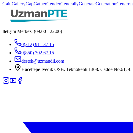
Gain
Gallery
Gap
Gather
Gender
Generally
Generate
Generation
Generou
İletişim Merkezi (09.00 - 22.00)
0(312) 911 37 15
0(850) 302 67 15
destek@uzmandil.com
Hacettepe İvedik OSB. Teknokenti 1368. Cadde No.61, 4