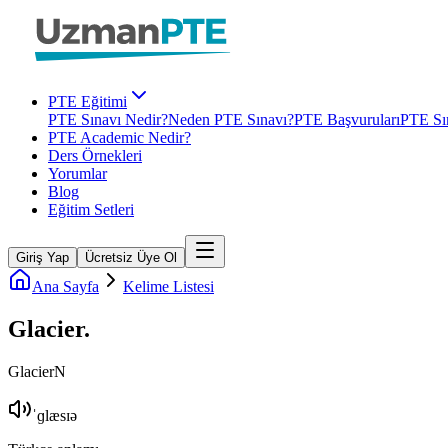
PTE Eğitimi
PTE Sınavı Nedir?
Neden PTE Sınavı?
PTE Başvuruları
PTE Sın
PTE Academic Nedir?
Ders Örnekleri
Yorumlar
Blog
Eğitim Setleri
Giriş Yap
Ücretsiz Üye Ol
Ana Sayfa
Kelime Listesi
Glacier
.
Glacier
N
ˈɡlæsɪə