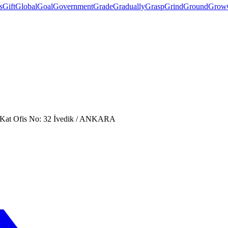
s
Gift
Global
Goal
Government
Grade
Gradually
Grasp
Grind
Ground
Grow
. Kat Ofis No: 32 İvedik / ANKARA