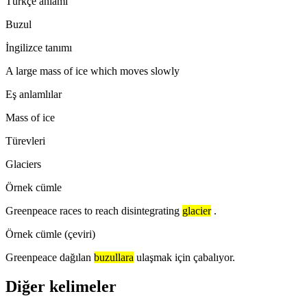
Türkçe anlamı
Buzul
İngilizce tanımı
A large mass of ice which moves slowly
Eş anlamlılar
Mass of ice
Türevleri
Glaciers
Örnek cümle
Greenpeace races to reach disintegrating
glacier
.
Örnek cümle (çeviri)
Greenpeace dağılan
buzullara
ulaşmak için çabalıyor.
Diğer kelimeler