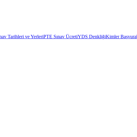
av Tarihleri ve Yerleri
PTE Sınav Ücreti
YDS Denkliği
Kimler Başvurab