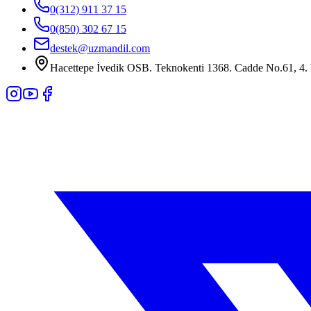
0(312) 911 37 15
0(850) 302 67 15
destek@uzmandil.com
Hacettepe İvedik OSB. Teknokenti 1368. Cadde No.61, 4