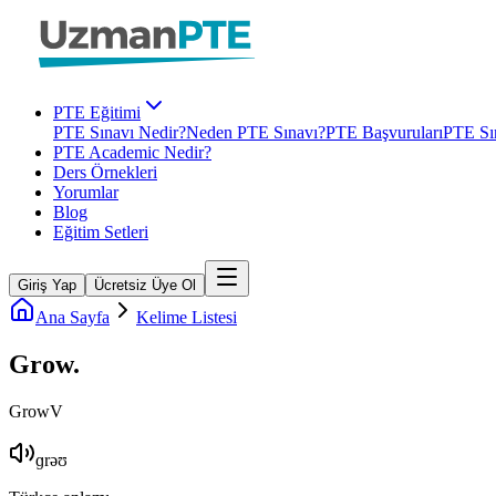
PTE Eğitimi
PTE Sınavı Nedir?
Neden PTE Sınavı?
PTE Başvuruları
PTE Sın
PTE Academic Nedir?
Ders Örnekleri
Yorumlar
Blog
Eğitim Setleri
Giriş Yap
Ücretsiz Üye Ol
Ana Sayfa
Kelime Listesi
Grow
.
Grow
V
ɡrəʊ