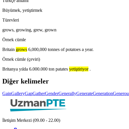
Türkçe anlamı
Büyümek, yetiştirmek
Türevleri
grows, growing, grew, grown
Örnek cümle
Britain
grows
6,000,000 tonnes of potatoes a year.
Örnek cümle (çeviri)
Britanya yılda 6.000.000 ton patates
yetiştiriyor
.
Diğer kelimeler
Gain
Gallery
Gap
Gather
Gender
Generally
Generate
Generation
Generou
İletişim Merkezi (09.00 - 22.00)