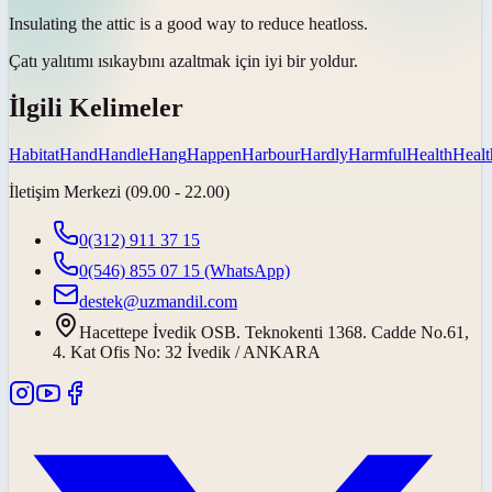
Insulating the attic is a good way to reduce
heat
loss.
Çatı yalıtımı
ısı
kaybını azaltmak için iyi bir yoldur.
İlgili Kelimeler
Habitat
Hand
Handle
Hang
Happen
Harbour
Hardly
Harmful
Health
Healt
İletişim Merkezi (09.00 - 22.00)
0(312) 911 37 15
0(546) 855 07 15
(WhatsApp)
destek@uzmandil.com
Hacettepe İvedik OSB. Teknokenti 1368. Cadde No.61,
4. Kat Ofis No: 32 İvedik / ANKARA