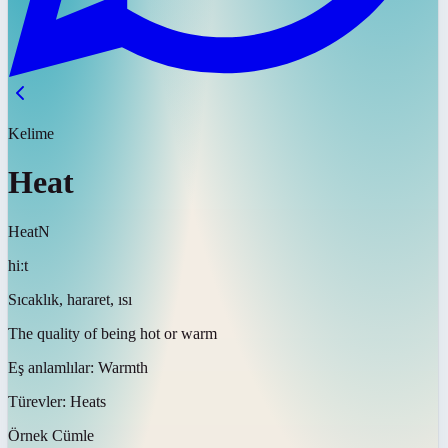
Kelime
Heat
Heat
N
hiːt
Sıcaklık, hararet, ısı
The quality of being hot or warm
Eş anlamlılar:
Warmth
Türevler:
Heats
Örnek Cümle