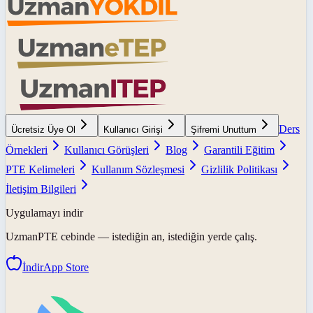
Ders
Ücretsiz Üye Ol
Kullanıcı Girişi
Şifremi Unuttum
Örnekleri
Kullanıcı Görüşleri
Blog
Garantili Eğitim
PTE Kelimeleri
Kullanım Sözleşmesi
Gizlilik Politikası
İletişim Bilgileri
Uygulamayı indir
UzmanPTE
cebinde — istediğin an, istediğin yerde çalış.
İndir
App Store