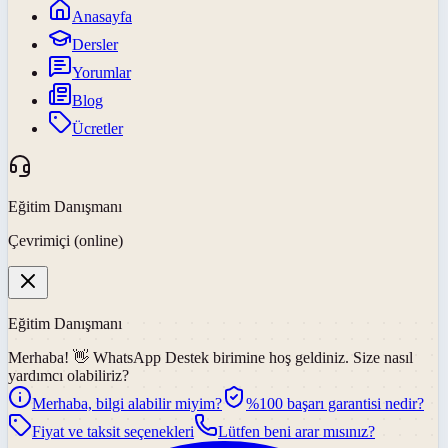
Anasayfa
Dersler
Yorumlar
Blog
Ücretler
Eğitim Danışmanı
Çevrimiçi (online)
Eğitim Danışmanı
Merhaba! 👋
WhatsApp Destek
birimine hoş geldiniz. Size nasıl
yardımcı olabiliriz?
Merhaba, bilgi alabilir miyim?
%100 başarı garantisi nedir?
Fiyat ve taksit seçenekleri
Lütfen beni arar mısınız?