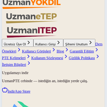
Ders
Ücretsiz Üye Ol
Kullanıcı Girişi
Şifremi Unuttum
Örnekleri
Kullanıcı Görüşleri
Blog
Garantili Eğitim
PTE Kelimeleri
Kullanım Sözleşmesi
Gizlilik Politikası
İletişim Bilgileri
Uygulamayı indir
UzmanPTE
cebinde — istediğin an, istediğin yerde çalış.
İndir
App Store