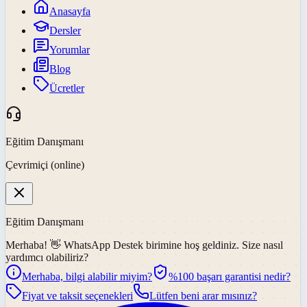
Anasayfa
Dersler
Yorumlar
Blog
Ücretler
Eğitim Danışmanı
Çevrimiçi (online)
Eğitim Danışmanı
Merhaba! 👋
WhatsApp Destek
birimine hoş geldiniz. Size nasıl
yardımcı olabiliriz?
Merhaba, bilgi alabilir miyim?
%100 başarı garantisi nedir?
Fiyat ve taksit seçenekleri
Lütfen beni arar mısınız?