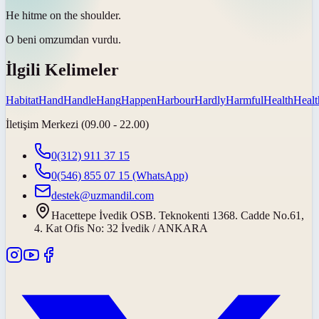
He
hit
me on the shoulder.
O beni omzumdan
vurdu
.
İlgili Kelimeler
Habitat
Hand
Handle
Hang
Happen
Harbour
Hardly
Harmful
Health
Healt
İletişim Merkezi (09.00 - 22.00)
0(312) 911 37 15
0(546) 855 07 15
(WhatsApp)
destek@uzmandil.com
Hacettepe İvedik OSB. Teknokenti 1368. Cadde No.61,
4. Kat Ofis No: 32 İvedik / ANKARA