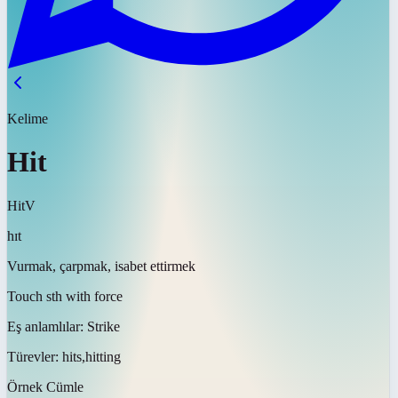
Kelime
Hit
Hit
V
hɪt
Vurmak, çarpmak, isabet ettirmek
Touch sth with force
Eş anlamlılar:
Strike
Türevler:
hits,hitting
Örnek Cümle