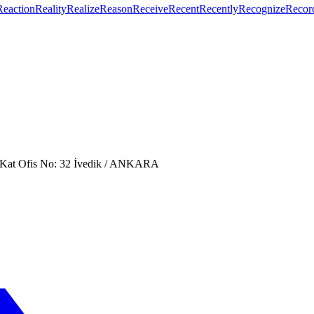
Reaction
Reality
Realize
Reason
Receive
Recent
Recently
Recognize
Recor
. Kat Ofis No: 32 İvedik / ANKARA