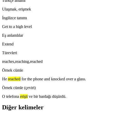
Türkçe anlamı
Ulaşmak, erişmek
İngilizce tanımı
Get to a high level
Eş anlamlılar
Extend
Türevleri
reaches,reaching,reached
Örnek cümle
He
reached
for the phone and knocked over a glass.
Örnek cümle (çeviri)
O telefona
erişti
ve bir bardağı düşürdü.
Diğer kelimeler