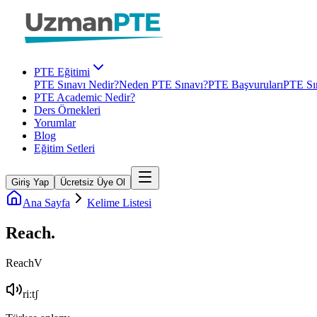
PTE Eğitimi
PTE Sınavı Nedir?
Neden PTE Sınavı?
PTE Başvuruları
PTE Sın
PTE Academic Nedir?
Ders Örnekleri
Yorumlar
Blog
Eğitim Setleri
Giriş Yap
Ücretsiz Üye Ol
Ana Sayfa
Kelime Listesi
Reach
.
Reach
V
riːtʃ