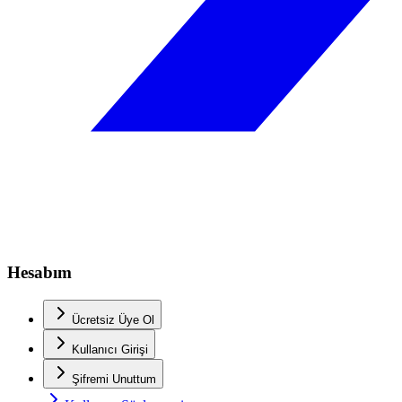
Hesabım
Ücretsiz Üye Ol
Kullanıcı Girişi
Şifremi Unuttum