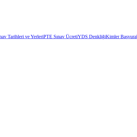
av Tarihleri ve Yerleri
PTE Sınav Ücreti
YDS Denkliği
Kimler Başvurab