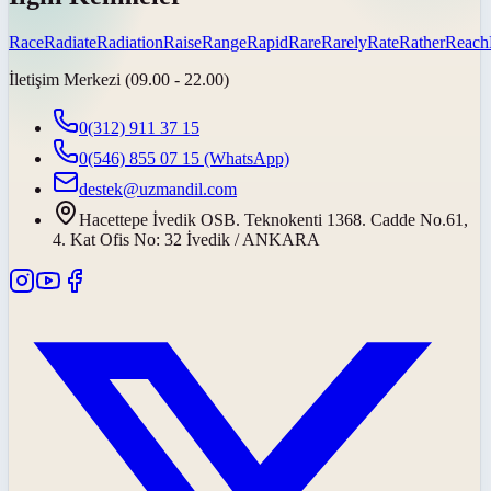
Race
Radiate
Radiation
Raise
Range
Rapid
Rare
Rarely
Rate
Rather
Reach
İletişim Merkezi (09.00 - 22.00)
0(312) 911 37 15
0(546) 855 07 15
(WhatsApp)
destek@uzmandil.com
Hacettepe İvedik OSB. Teknokenti 1368. Cadde No.61,
4. Kat Ofis No: 32 İvedik / ANKARA