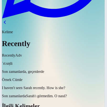
Kelime
Recently
Recently
Adv
ˈriːsn̩tli
Son zamanlarda, geçenlerde
Örnek Cümle
I haven't seen Sarah
recently
. How is she?
Son zamanlarda
Sarah'ı görmedim. O nasıl?
İlgili Kelimeler