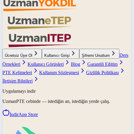
Ders
Ücretsiz Üye Ol
Kullanıcı Girişi
Şifremi Unuttum
Örnekleri
Kullanıcı Görüşleri
Blog
Garantili Eğitim
PTE Kelimeleri
Kullanım Sözleşmesi
Gizlilik Politikası
İletişim Bilgileri
Uygulamayı indir
UzmanPTE
cebinde — istediğin an, istediğin yerde çalış.
İndir
App Store