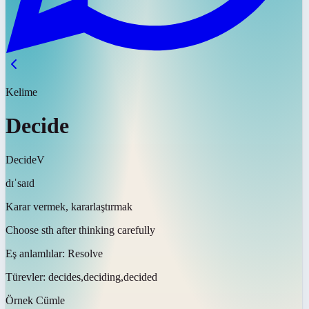
Kelime
Decide
Decide
V
dɪˈsaɪd
Karar vermek, kararlaştırmak
Choose sth after thinking carefully
Eş anlamlılar:
Resolve
Türevler:
decides,deciding,decided
Örnek Cümle