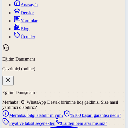
Anasayfa
Dersler
Yorumlar
Blog
Ücretler
Eğitim Danışmanı
Çevrimiçi (online)
Eğitim Danışmanı
Merhaba! 👋
WhatsApp Destek
birimine hoş geldiniz. Size nasıl
yardımcı olabiliriz?
Merhaba, bilgi alabilir miyim?
%100 başarı garantisi nedir?
Fiyat ve taksit seçenekleri
Lütfen beni arar mısınız?