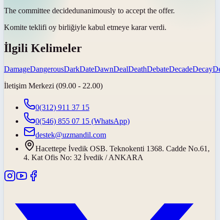
The committee
decided
unanimously to accept the offer.
Komite teklifi oy birliğiyle kabul etmeye
karar verdi
.
İlgili Kelimeler
Damage
Dangerous
Dark
Date
Dawn
Deal
Death
Debate
Decade
Decay
De
İletişim Merkezi (09.00 - 22.00)
0(312) 911 37 15
0(546) 855 07 15
(WhatsApp)
destek@uzmandil.com
Hacettepe İvedik OSB. Teknokenti 1368. Cadde No.61,
4. Kat Ofis No: 32 İvedik / ANKARA