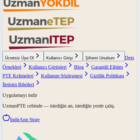
Ders
Ücretsiz Üye Ol
Kullanıcı Girişi
Şifremi Unuttum
Örnekleri
Kullanıcı Görüşleri
Blog
Garantili Eğitim
PTE Kelimeleri
Kullanım Sözleşmesi
Gizlilik Politikası
İletişim Bilgileri
Uygulamayı indir
UzmanPTE
cebinde — istediğin an, istediğin yerde çalış.
İndir
App Store