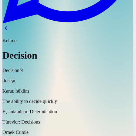
Kelime
Decision
Decision
N
dɪˈsɪʒn̩
Karar, hüküm
The ability to decide quickly
Eş anlamlılar:
Determination
Türevler:
Decisions
Örnek Cümle