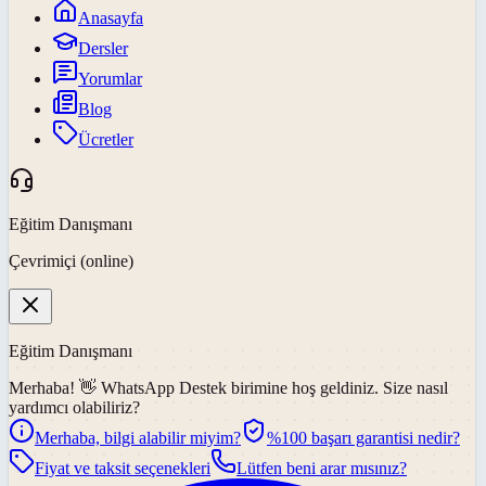
Anasayfa
Dersler
Yorumlar
Blog
Ücretler
Eğitim Danışmanı
Çevrimiçi (online)
Eğitim Danışmanı
Merhaba! 👋
WhatsApp Destek
birimine hoş geldiniz. Size nasıl
yardımcı olabiliriz?
Merhaba, bilgi alabilir miyim?
%100 başarı garantisi nedir?
Fiyat ve taksit seçenekleri
Lütfen beni arar mısınız?