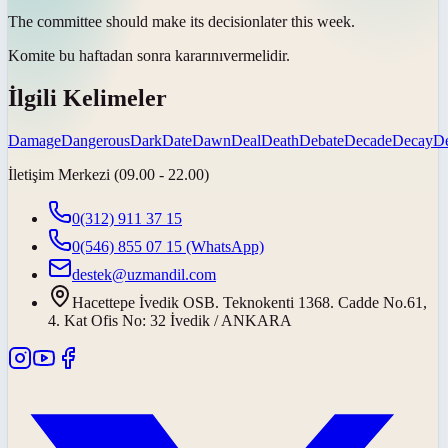
The committee should make its
decision
later this week.
Komite bu haftadan sonra
kararını
vermelidir.
İlgili Kelimeler
Damage
Dangerous
Dark
Date
Dawn
Deal
Death
Debate
Decade
Decay
De
İletişim Merkezi (09.00 - 22.00)
0(312) 911 37 15
0(546) 855 07 15
(WhatsApp)
destek@uzmandil.com
Hacettepe İvedik OSB. Teknokenti 1368. Cadde No.61,
4. Kat Ofis No: 32 İvedik / ANKARA