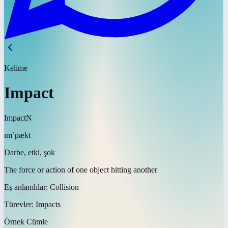
Kelime
Impact
Impact
N
ɪmˈpækt
Darbe, etki, şok
The force or action of one object hitting another
Eş anlamlılar:
Collision
Türevler:
Impacts
Örnek Cümle