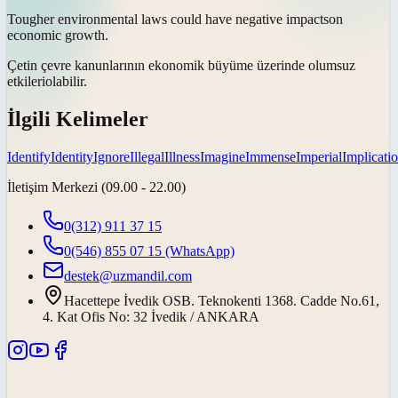
Tougher environmental laws could have negative
impacts
on
economic growth.
Çetin çevre kanunlarının ekonomik büyüme üzerinde olumsuz
etkileri
olabilir.
İlgili Kelimeler
Identify
Identity
Ignore
Illegal
Illness
Imagine
Immense
Imperial
Implicati
İletişim Merkezi (09.00 - 22.00)
0(312) 911 37 15
0(546) 855 07 15
(WhatsApp)
destek@uzmandil.com
Hacettepe İvedik OSB. Teknokenti 1368. Cadde No.61,
4. Kat Ofis No: 32 İvedik / ANKARA