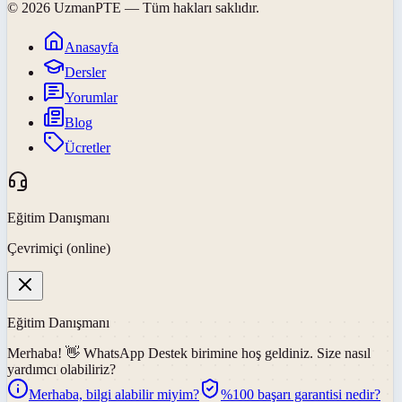
©
2026
UzmanPTE
— Tüm hakları saklıdır.
Anasayfa
Dersler
Yorumlar
Blog
Ücretler
Eğitim Danışmanı
Çevrimiçi (online)
Eğitim Danışmanı
Merhaba! 👋
WhatsApp Destek
birimine hoş geldiniz. Size nasıl
yardımcı olabiliriz?
Merhaba, bilgi alabilir miyim?
%100 başarı garantisi nedir?