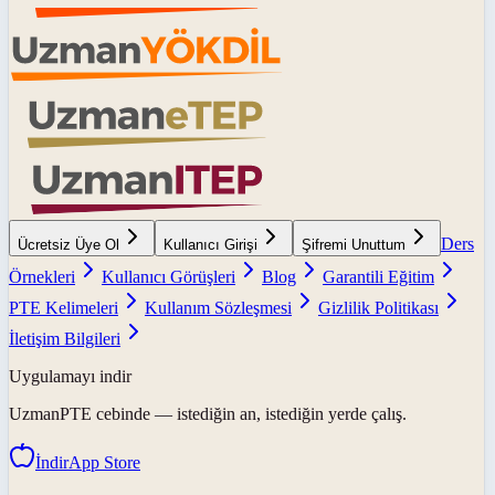
Ders
Ücretsiz Üye Ol
Kullanıcı Girişi
Şifremi Unuttum
Örnekleri
Kullanıcı Görüşleri
Blog
Garantili Eğitim
PTE Kelimeleri
Kullanım Sözleşmesi
Gizlilik Politikası
İletişim Bilgileri
Uygulamayı indir
UzmanPTE
cebinde — istediğin an, istediğin yerde çalış.
İndir
App Store