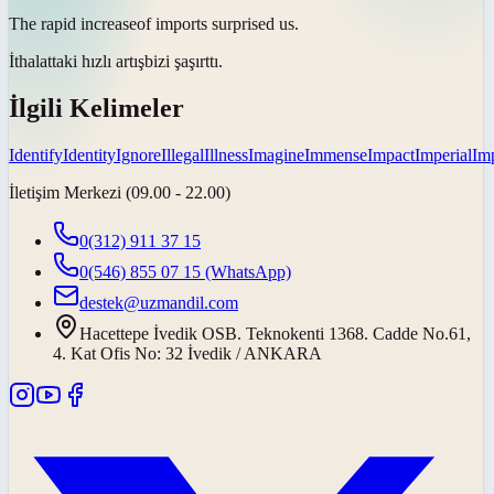
The rapid
increase
of imports surprised us.
İthalattaki hızlı
artış
bizi şaşırttı.
İlgili Kelimeler
Identify
Identity
Ignore
Illegal
Illness
Imagine
Immense
Impact
Imperial
Imp
İletişim Merkezi (09.00 - 22.00)
0(312) 911 37 15
0(546) 855 07 15
(WhatsApp)
destek@uzmandil.com
Hacettepe İvedik OSB. Teknokenti 1368. Cadde No.61,
4. Kat Ofis No: 32 İvedik / ANKARA