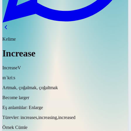
Kelime
Increase
Increase
V
ɪnˈkriːs
Artmak, çoğalmak, çoğaltmak
Become larger
Eş anlamlılar:
Enlarge
Türevler:
increases,increasing,increased
Örnek Cümle