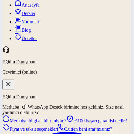
Anasayfa
Dersler
Yorumlar
Blog
Ücretler
Eğitim Danışmanı
Çevrimiçi (online)
Eğitim Danışmanı
Merhaba! 👋
WhatsApp Destek
birimine hoş geldiniz. Size nasıl
yardımcı olabiliriz?
Merhaba, bilgi alabilir miyim?
%100 başarı garantisi nedir?
Fiyat ve taksit seçenekleri
Lütfen beni arar mısınız?