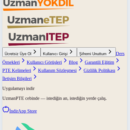
Ders
Ücretsiz Üye Ol
Kullanıcı Girişi
Şifremi Unuttum
Örnekleri
Kullanıcı Görüşleri
Blog
Garantili Eğitim
PTE Kelimeleri
Kullanım Sözleşmesi
Gizlilik Politikası
İletişim Bilgileri
Uygulamayı indir
UzmanPTE
cebinde — istediğin an, istediğin yerde çalış.
İndir
App Store