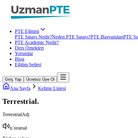
PTE Eğitimi
PTE Sınavı Nedir?
Neden PTE Sınavı?
PTE Başvuruları
PTE Sın
PTE Academic Nedir?
Ders Örnekleri
Yorumlar
Blog
Eğitim Setleri
Giriş Yap
Ücretsiz Üye Ol
Ana Sayfa
Kelime Listesi
Terrestrial
.
Terrestrial
Adj
tɪˈrestrɪəl