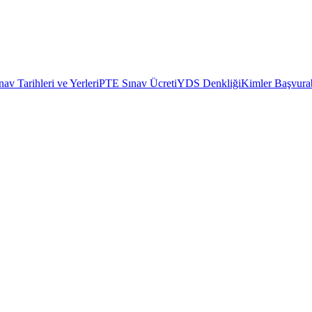
av Tarihleri ve Yerleri
PTE Sınav Ücreti
YDS Denkliği
Kimler Başvurab