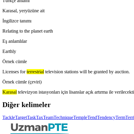
Türkçe anlamı
Karasal, yeryüzüne ait
İngilizce tanımı
Relating to the planet earth
Eş anlamlılar
Earthly
Örnek cümle
Licenses for
terrestrial
television stations will be granted by auction.
Örnek cümle (çeviri)
Karasal
televizyon istasyonları için lisanslar açık artırma ile verilecekti
Diğer kelimeler
Tackle
Target
Task
Tax
Team
Technique
Temple
Tend
Tendency
Term
Terr